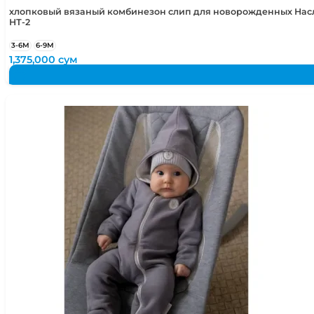
хлопковый вязаный комбинезон слип для новорожденных Нас
НТ-2
3-6М
6-9М
1,375,000
сум