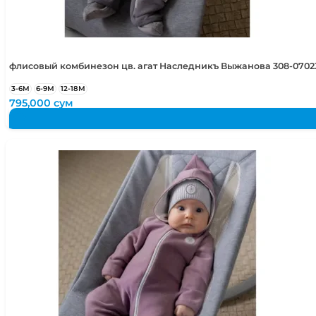
флисовый комбинезон цв. агат Наследникъ Выжанова 308-0702
3-6М
6-9М
12-18М
795,000
сум