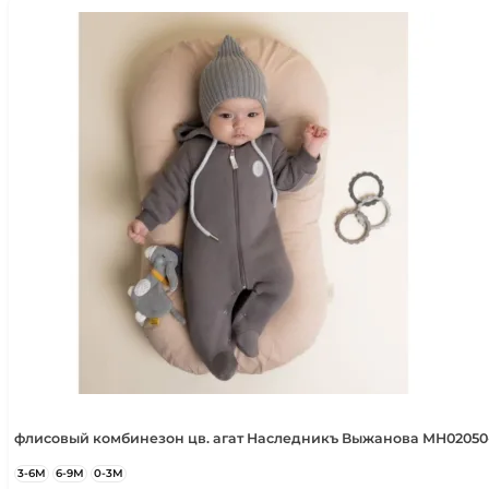
флисовый комбинезон цв. агат Наследникъ Выжанова МН02050
3-6М
6-9М
0-3М