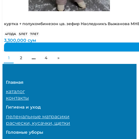
куртка + полукомбинезон цв. зефир Наследникъ Выжанова МНВ
4ГОДА
5ЛЕТ
7ЛЕТ
3,300,000
сум
…
1
2
4
»
Главная
каталог
контакты
Гигиена и уход
пеленальные матрасики
расчески, кусачки, щетки
Головные уборы