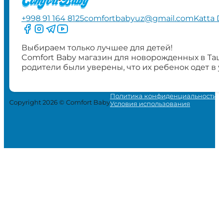
+998 91 164 8125
comfortbabyuz@gmail.com
Katta 
Следите за нами на Facebook
Следите за нами в Instagram
Следите за нами в Telegram
Следите за нами в YouTube
Выбираем только лучшее для детей!
Comfort Baby магазин для новорожденных в Та
родители были уверены, что их ребенок одет в
Политика конфиденциальности
Copyright 2026 © Comfort Baby
Условия использования