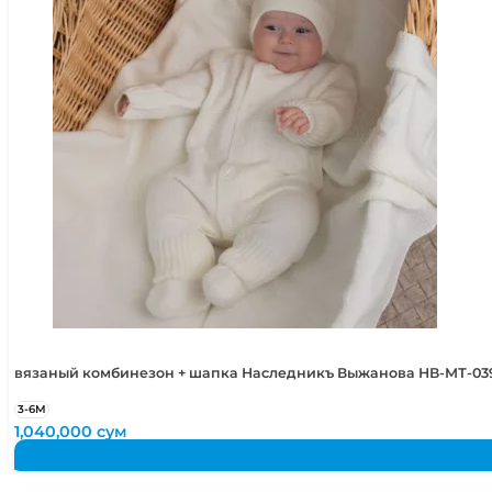
вязаный комбинезон + шапка Наследникъ Выжанова НВ-МТ-03
3-6М
1,040,000
сум