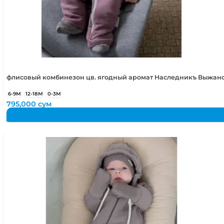
флисовый комбинезон цв. ягодный аромат Наследникъ Выжано
6-9М
12-18М
0-3М
795,000
сум