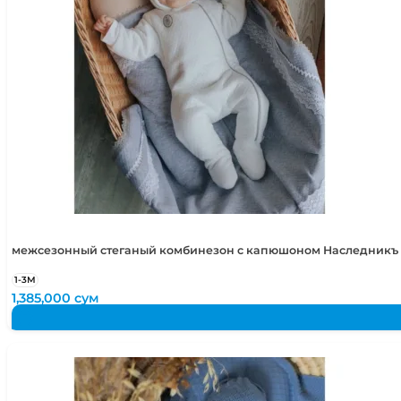
межсезонный стеганый комбинезон с капюшоном Наследникъ В
1-3М
1,385,000
сум