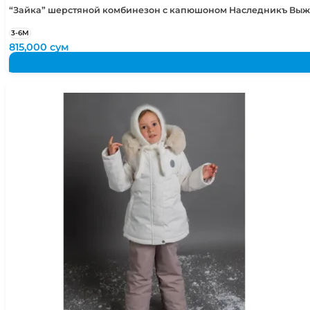
“Зайка” шерстяной комбинезон с капюшоном Наследникъ Вы
3-6М
815,000
сум