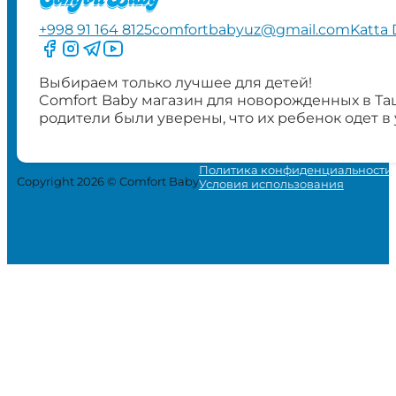
+998 91 164 8125
comfortbabyuz@gmail.com
Katta 
Следите за нами на Facebook
Следите за нами в Instagram
Следите за нами в Telegram
Следите за нами в YouTube
Выбираем только лучшее для детей!
Comfort Baby магазин для новорожденных в Та
родители были уверены, что их ребенок одет в
Политика конфиденциальности
Copyright 2026 © Comfort Baby
Условия использования