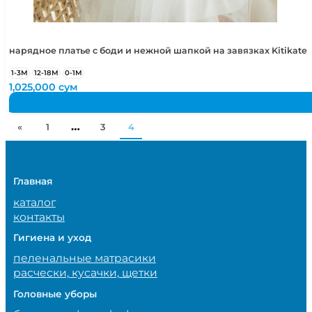
нарядное платье с боди и нежной шапкой на завязках Kitikate
1-3М
12-18М
0-1М
1,025,000
сум
…
«
1
3
4
Главная
каталог
контакты
Гигиена и уход
пеленальные матрасики
расчески, кусачки, щетки
Головные уборы