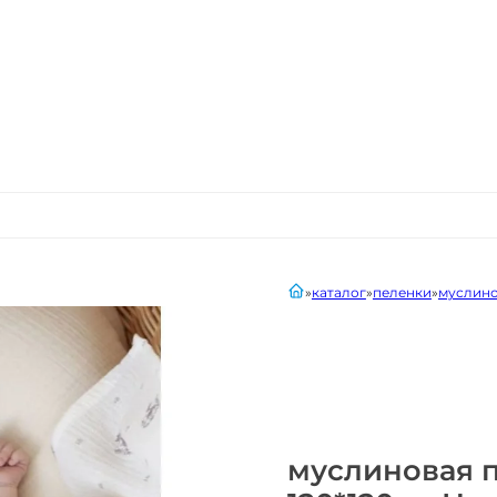
главная
каталог
пеленки
муслино
муслиновая п