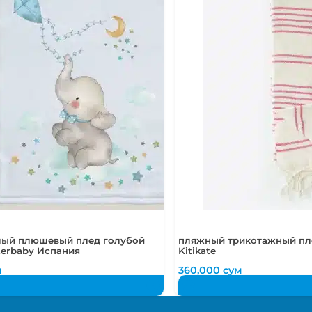
лый плюшевый плед голубой
пляжный трикотажный пл
nterbaby Испания
Kitikate
м
360,000
сум