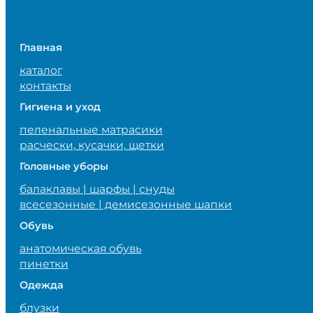
Главная
каталог
контакты
Гигиена и уход
пеленальные матрасики
расчески, кусачки, щетки
Головные уборы
балаклавы | шарфы | снуды
всесезонные | демисезонные шапки
Обувь
анатомическая обувь
пинетки
Одежда
блузки