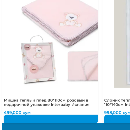
Мишка теплый плед 80*110см розовый в
Слоник теп
подарочной упаковке Interbaby Испания
110*140см I
499,000
сум
998,000
су