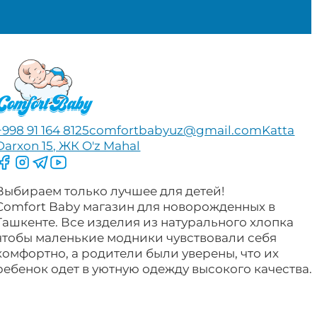
+998 91 164 8125
comfortbabyuz@gmail.com
Katta
Darxon 15, ЖК O'z Mahal
Следите за нами на Facebook
Следите за нами в Instagram
Следите за нами в Telegram
Следите за нами в YouTube
Выбираем только лучшее для детей!
Comfort Baby магазин для новорожденных в
Ташкенте. Все изделия из натурального хлопка
чтобы маленькие модники чувствовали себя
комфортно, а родители были уверены, что их
ребенок одет в уютную одежду высокого качества.