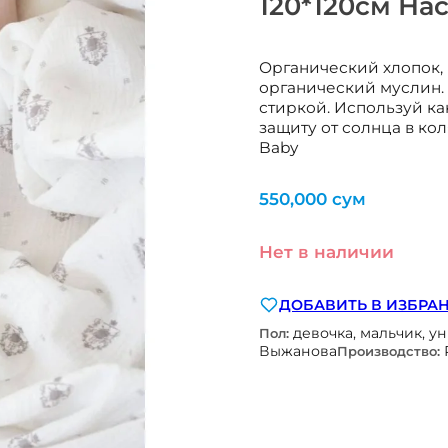
120*120см На
Органический хлопок,
органический муслин. 
стиркой. Используй ка
защиту от солнца в ко
Baby
550,000
сум
Нет в наличии
ДОБАВИТЬ В ИЗБРА
девочка, мальчик, у
Пол:
Выжанова
Производство: