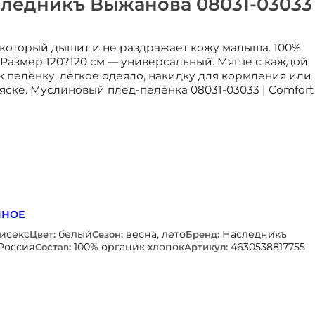
следникъ Выжанова 08031-03033
 который дышит и не раздражает кожу малыша. 100%
Размер 120?120 см — универсальный. Мягче с каждой
к пелёнку, лёгкое одеяло, накидку для кормления или
ляске. Муслиновый плед-пелёнка 08031-03033 | Comfort
ННОЕ
нисекс
белый
весна, лето
Наследникъ
Цвет:
Сезон:
Бренд:
Россия
100% органик хлопок
4630538817755
Состав:
Артикул: