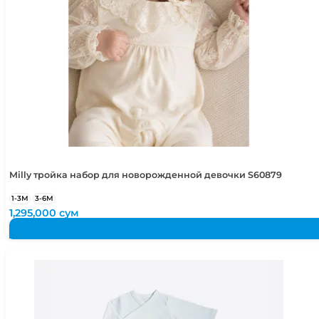
Milly тройка набор для новорожденной девочки S60879
1-3М
3-6М
1,295,000
сум