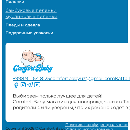
Пеленки
бамбуковые пеленки
муслиновые пеленки
Пледы и одеяла
Подарочные упаковки
+998 91 164 8125
comfortbabyuz@gmail.com
Katta 
Следите за нами на Facebook
Следите за нами в Instagram
Следите за нами в Telegram
Следите за нами в YouTube
Выбираем только лучшее для детей!
Comfort Baby магазин для новорожденных в Та
родители были уверены, что их ребенок одет в
Политика конфиденциальности
Copyright 2026 © Comfort Baby
Условия использования