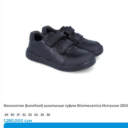
босоногие (barefoot) школьные туфли Biomecanics Испания 251
29
30
31
32
33
34
35
36
1,280,000
сум