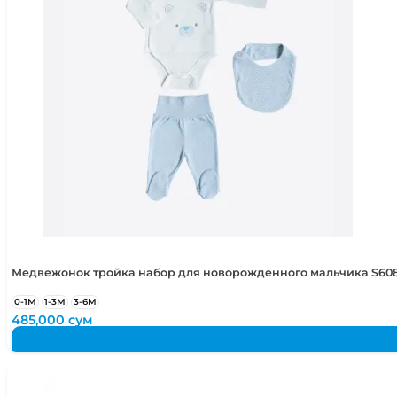
Медвежонок тройка набор для новорожденного мальчика S60
0-1М
1-3М
3-6М
485,000
сум