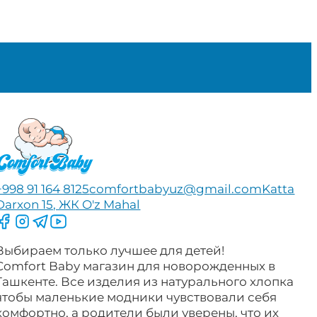
+998 91 164 8125
comfortbabyuz@gmail.com
Katta
Darxon 15, ЖК O'z Mahal
Следите за нами на Facebook
Следите за нами в Instagram
Следите за нами в Telegram
Следите за нами в YouTube
Выбираем только лучшее для детей!
Comfort Baby магазин для новорожденных в
Ташкенте. Все изделия из натурального хлопка
чтобы маленькие модники чувствовали себя
комфортно, а родители были уверены, что их