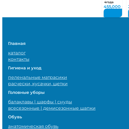
10891
4года
455,000
су
Главная
каталог
контакты
Гигиена и уход
пеленальные матрасики
расчески, кусачки, щетки
Головные уборы
балаклавы | шарфы | снуды
всесезонные | демисезонные шапки
Обувь
анатомическая обувь