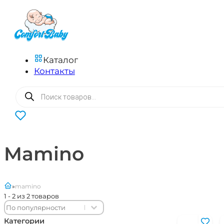
Каталог
Контакты
Поиск
товаров
0
Mamino
главная
mamino
1 - 2 из 2 товаров
Sort content
Sort content
Sort
Категории