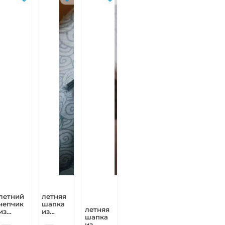
летний
летняя
чепчик
шапка
летняя
из
из
шапка
сетчатого
сетчатого
из