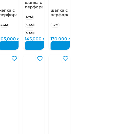
шапка с
перфорацией
кепка с
шапка с
перфорацией
перфорацией
1-2М
3-4М
3-4М
1-2М
4-5М
м
105,000
сум
145,000
сум
130,000
сум