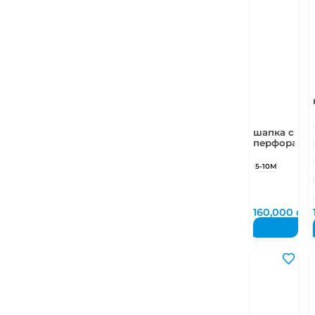
шапка с
перфораци
5-10М
160,000
су