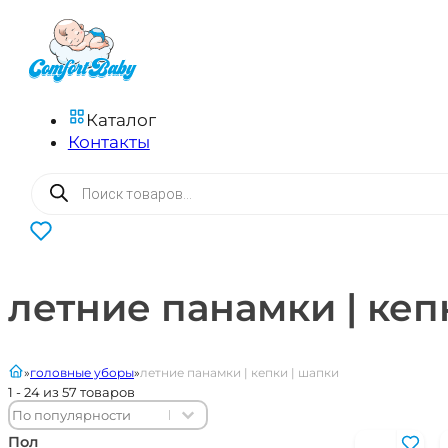
Каталог
Контакты
Поиск
товаров
0
летние панамки | кеп
главная
головные уборы
летние панамки | кепки | шапки
1 - 24 из 57 товаров
Sort content
Sort content
Sort
Пол