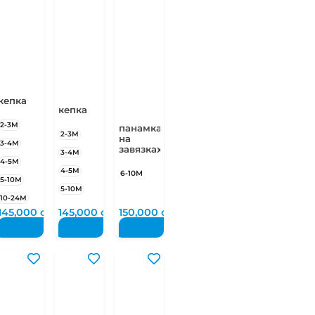
кепка
кепка
2-3М
панамка
2-3М
на
ей
3-4М
завязках
3-4М
4-5М
4-5М
6-10М
5-10М
5-10М
10-24М
м
145,000
сум
145,000
сум
150,000
сум