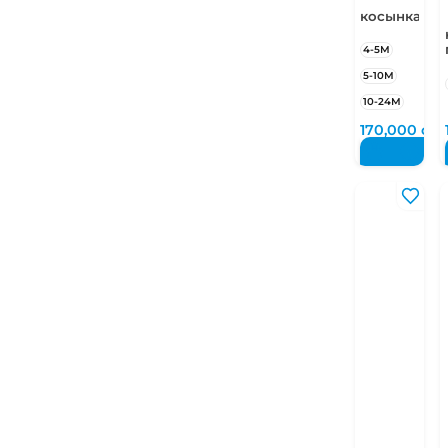
косынка
4-5М
5-10М
10-24М
170,000
су