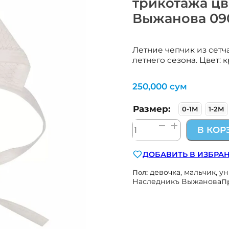
трикотажа ц
Выжанова 090
Летние чепчик из сетч
летнего сезона. Цвет: 
250,000
сум
Размер:
0-1М
1-2М
Количество
В КОР
товара
летний
ДОБАВИТЬ В ИЗБРА
чепчик
из
девочка, мальчик, у
Пол:
сетчатого
Наследникъ Выжанова
П
дышащего
трикотажа
цв.
кремово-