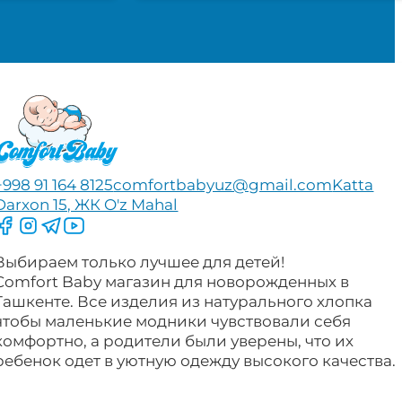
+998 91 164 8125
comfortbabyuz@gmail.com
Katta
Darxon 15, ЖК O'z Mahal
Следите за нами на Facebook
Следите за нами в Instagram
Следите за нами в Telegram
Следите за нами в YouTube
Выбираем только лучшее для детей!
Comfort Baby магазин для новорожденных в
Ташкенте. Все изделия из натурального хлопка
чтобы маленькие модники чувствовали себя
комфортно, а родители были уверены, что их
ребенок одет в уютную одежду высокого качества.