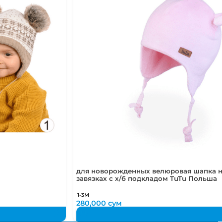
для новорожденных велюровая шапка 
завязках с х/б подкладом TuTu Польша
1-3М
280,000
сум