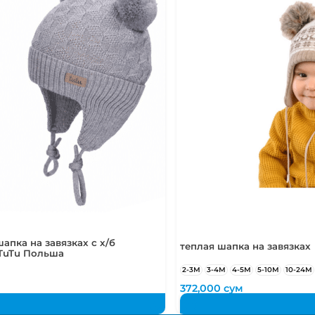
апка на завязках с х/б
теплая шапка на завязках
TuTu Польша
2-3М
3-4М
4-5М
5-10М
10-24М
372,000
сум