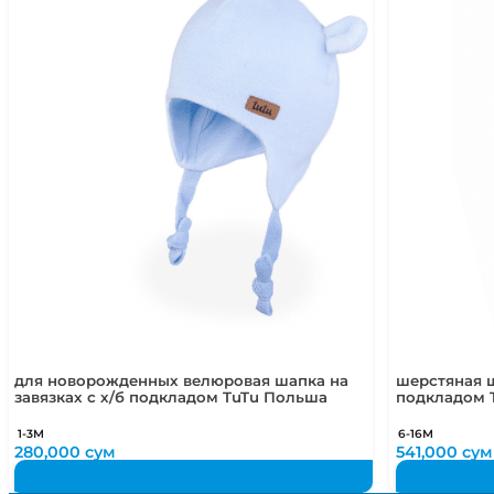
для новорожденных велюровая шапка на
шерстяная ш
завязках с х/б подкладом TuTu Польша
подкладом 
1-3М
6-16М
280,000
сум
541,000
сум