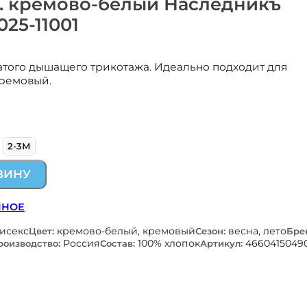
в. кремово-белый Наследникъ
25-11001
атого дышащего трикотажа. Идеально подходит для
кремовый.
2-3М
ЗИНУ
ННОЕ
нисекс
кремово-белый, кремовый
весна, лето
Цвет:
Сезон:
Бре
Россия
100% хлопок
4660415049
роизводство:
Состав:
Артикул: