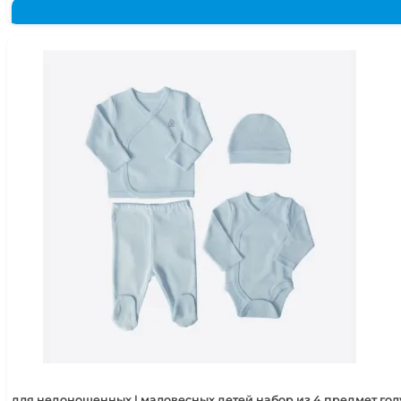
для недоношенных | маловесных детей набор из 4 предмет голу