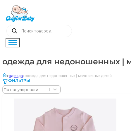
Поиск
товаров
одежда для недоношенных | 
главная
одежда
одежда для недоношенных | маловесных детей
ФИЛЬТРЫ
Sort content
Sort content
Sort