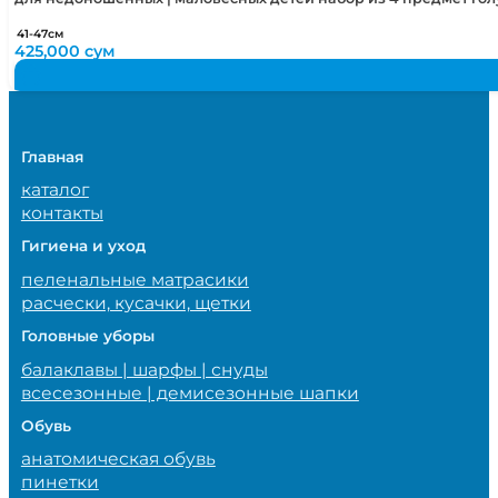
41-47см
425,000
сум
Главная
каталог
контакты
Гигиена и уход
пеленальные матрасики
расчески, кусачки, щетки
Головные уборы
балаклавы | шарфы | снуды
всесезонные | демисезонные шапки
Обувь
анатомическая обувь
пинетки