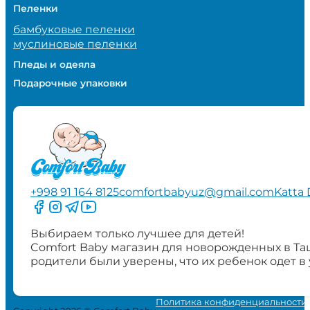
Пеленки
бамбуковые пеленки
муслиновые пеленки
Пледы и одеяла
Подарочные упаковки
+998 91 164 8125
comfortbabyuz@gmail.com
Katta 
Следите за нами на Facebook
Следите за нами в Instagram
Следите за нами в Telegram
Следите за нами в YouTube
Выбираем только лучшее для детей!
Comfort Baby магазин для новорожденных в Та
родители были уверены, что их ребенок одет в
Политика конфиденциальности