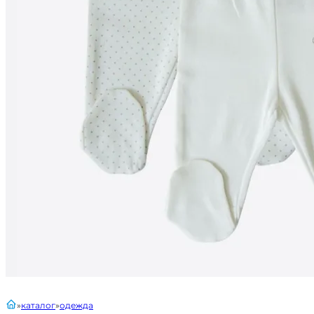
главная
каталог
одежда