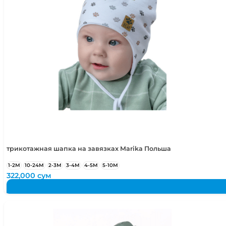
5-6 лет
110-116 см
трикотажная шапка на завязках Marika Польша
1-2М
10-24М
2-3М
3-4М
4-5М
5-10М
322,000
сум