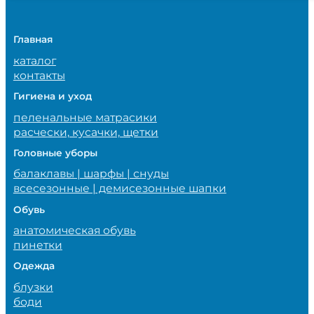
Главная
каталог
контакты
Гигиена и уход
пеленальные матрасики
расчески, кусачки, щетки
Головные уборы
балаклавы | шарфы | снуды
всесезонные | демисезонные шапки
Обувь
анатомическая обувь
пинетки
Одежда
блузки
боди