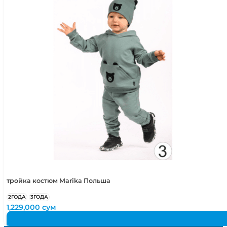
тройка костюм Marika Польша
2ГОДА
3ГОДА
1,229,000
сум