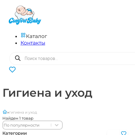
Каталог
Контакты
Поиск
товаров
0
Гигиена и уход
главная
гигиена и уход
Найден 1 товар
Sort content
Sort content
Sort
Категории