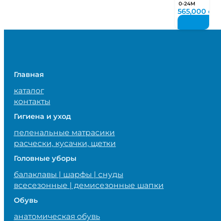
за
0-24М
новорожде
565,000
су
Interbaby
Испания
Главная
каталог
контакты
Гигиена и уход
пеленальные матрасики
расчески, кусачки, щетки
Головные уборы
балаклавы | шарфы | снуды
всесезонные | демисезонные шапки
Обувь
анатомическая обувь