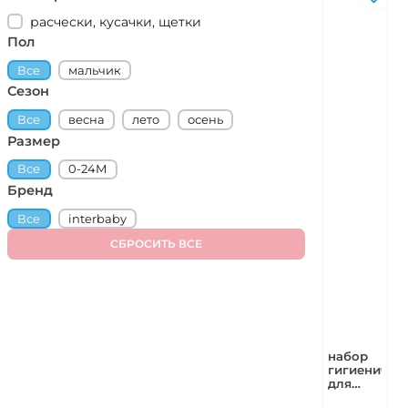
расчески, кусачки, щетки
Категории
Пол
Все
мальчик
Пол
Сезон
Все
весна
лето
осень
Сезон
Размер
Все
0-24М
Размер
Бренд
Все
interbaby
Бренд
СБРОСИТЬ ВСЕ
набор
гигиеничес
для
ухода