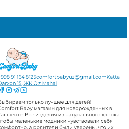
+998 91 164 8125
comfortbabyuz@gmail.com
Katta
Darxon 15, ЖК O'z Mahal
Следите за нами на Facebook
Следите за нами в Instagram
Следите за нами в Telegram
Следите за нами в YouTube
Выбираем только лучшее для детей!
Comfort Baby магазин для новорожденных в
Ташкенте. Все изделия из натурального хлопка
чтобы маленькие модники чувствовали себя
комфортно, а родители были уверены, что их