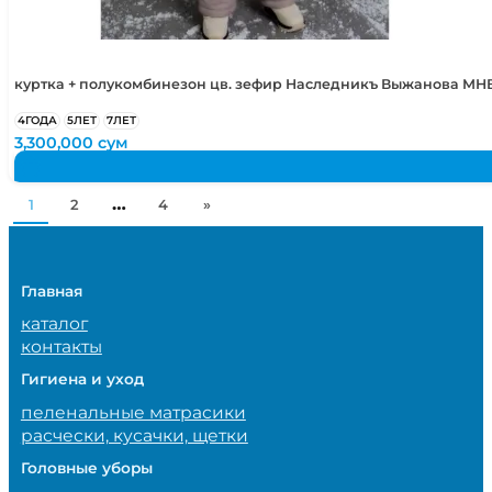
куртка + полукомбинезон цв. зефир Наследникъ Выжанова МНВ
4ГОДА
5ЛЕТ
7ЛЕТ
3,300,000
сум
…
1
2
4
»
Главная
каталог
контакты
Гигиена и уход
пеленальные матрасики
расчески, кусачки, щетки
Головные уборы