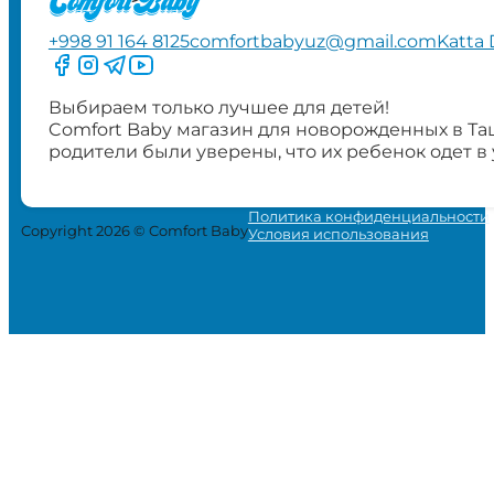
+998 91 164 8125
comfortbabyuz@gmail.com
Katta 
Следите за нами на Facebook
Следите за нами в Instagram
Следите за нами в Telegram
Следите за нами в YouTube
Выбираем только лучшее для детей!
Comfort Baby магазин для новорожденных в Та
родители были уверены, что их ребенок одет в
Политика конфиденциальности
Copyright 2026 © Comfort Baby
Условия использования