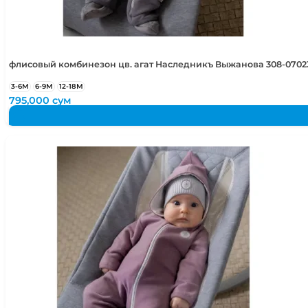
флисовый комбинезон цв. агат Наследникъ Выжанова 308-0702
3-6М
6-9М
12-18М
795,000
сум