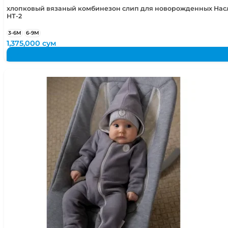
хлопковый вязаный комбинезон слип для новорожденных Нас
НТ-2
3-6М
6-9М
1,375,000
сум