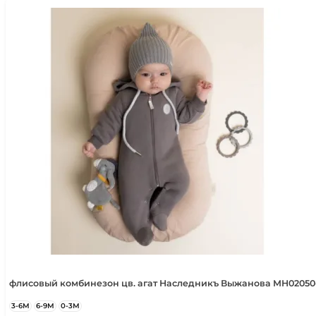
флисовый комбинезон цв. агат Наследникъ Выжанова МН02050
3-6М
6-9М
0-3М