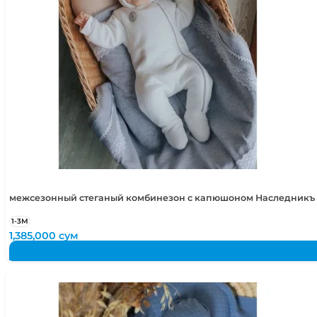
межсезонный стеганый комбинезон с капюшоном Наследникъ В
1-3М
1,385,000
сум