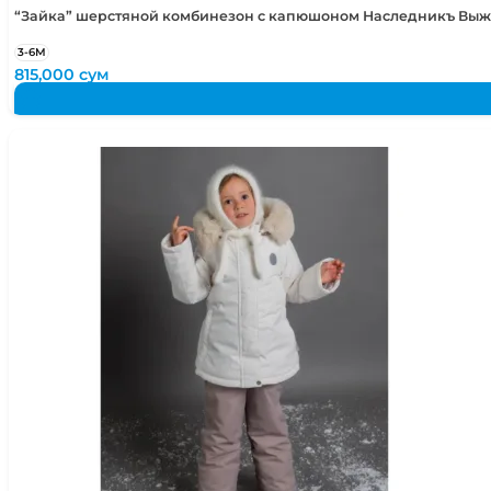
“Зайка” шерстяной комбинезон с капюшоном Наследникъ Вы
3-6М
815,000
сум