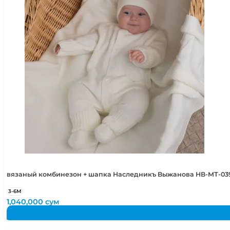
вязаный комбинезон + шапка Наследникъ Выжанова НВ-МТ-03
3-6М
1,040,000
сум