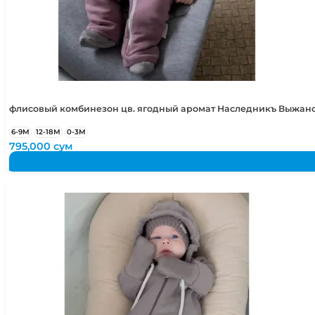
флисовый комбинезон цв. ягодный аромат Наследникъ Выжано
6-9М
12-18М
0-3М
795,000
сум