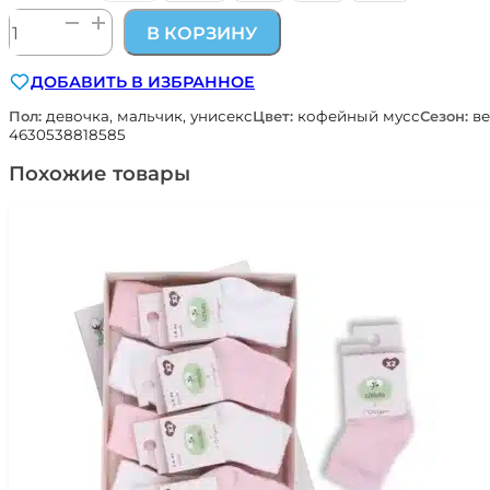
Количество
В КОРЗИНУ
товара
флисовый
ДОБАВИТЬ В ИЗБРАННОЕ
комбинезон
цв.
Пол:
девочка, мальчик, унисекс
Цвет:
кофейный мусс
Сезон:
ве
кофейный
4630538818585
мусс
Похожие товары
Наследникъ
Выжанова
308-
07022