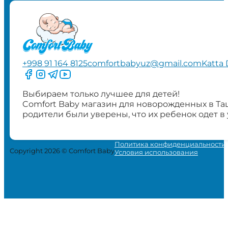
+998 91 164 8125
comfortbabyuz@gmail.com
Katta 
Следите за нами на Facebook
Следите за нами в Instagram
Следите за нами в Telegram
Следите за нами в YouTube
Выбираем только лучшее для детей!
Comfort Baby магазин для новорожденных в Та
родители были уверены, что их ребенок одет в
Политика конфиденциальности
Copyright 2026 © Comfort Baby
Условия использования