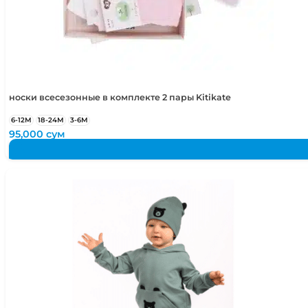
носки всесезонные в комплекте 2 пары Kitikate
6-12М
18-24М
3-6М
95,000
сум