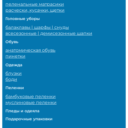
пеленальные матрасики
расчески, кусачки, щетки
Головные уборы
балаклавы | шарфы | снуды
всесезонные | демисезонные шапки
Обувь
анатомическая обувь
пинетки
Одежда
блузки
боди
Пеленки
бамбуковые пеленки
муслиновые пеленки
Пледы и одеяла
Подарочные упаковки