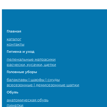
Главная
каталог
контакты
Гигиена и уход
пеленальные матрасики
расчески, кусачки, щетки
Головные уборы
балаклавы | шарфы | снуды
всесезонные | демисезонные шапки
Обувь
анатомическая обувь
пинетки