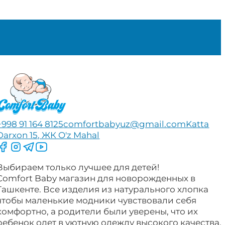
+998 91 164 8125
comfortbabyuz@gmail.com
Katta
Darxon 15, ЖК O'z Mahal
Следите за нами на Facebook
Следите за нами в Instagram
Следите за нами в Telegram
Следите за нами в YouTube
Выбираем только лучшее для детей!
Comfort Baby магазин для новорожденных в
Ташкенте. Все изделия из натурального хлопка
чтобы маленькие модники чувствовали себя
комфортно, а родители были уверены, что их
ребенок одет в уютную одежду высокого качества.