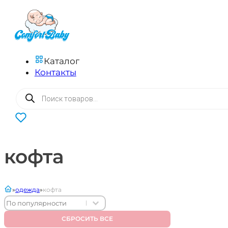
Каталог
Контакты
Поиск
товаров
0
кофта
главная
одежда
кофта
Sort content
Sort content
Sort
СБРОСИТЬ ВСЕ