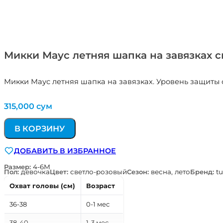
Микки Маус летняя шапка на завязках с
Микки Маус летняя шапка на завязках. Уровень защиты 
315,000
сум
В КОРЗИНУ
ДОБАВИТЬ В ИЗБРАННОЕ
Размер:
4-6М
Пол:
девочка
Цвет:
светло-розовый
Сезон:
весна, лето
Бренд:
tu
Охват головы (см)
Возраст
36-38
0-1 мес
38-40
1-3 мес