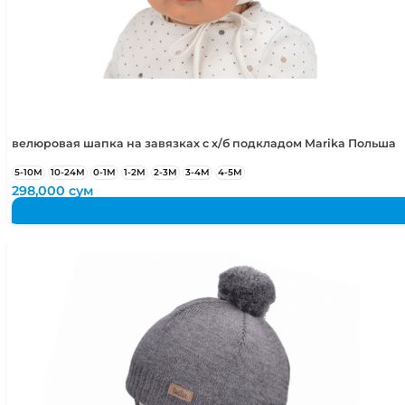
48-52
1,5-4 года
50-52
2-4 года
50-54
2-5 лет
велюровая шапка на завязках с х/б подкладом Marika Польша
5-10М
10-24М
0-1М
1-2М
2-3М
3-4М
4-5М
298,000
сум