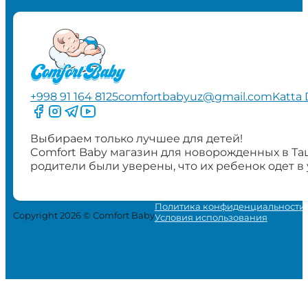
+998 91 164 8125
comfortbabyuz@gmail.com
Katta 
Следите за нами на Facebook
Следите за нами в Instagram
Следите за нами в Telegram
Следите за нами в YouTube
Выбираем только лучшее для детей!
Comfort Baby магазин для новорожденных в Та
родители были уверены, что их ребенок одет в
Политика конфиденциальности
Copyright 2026 © Comfort Baby
Условия использования