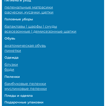
Гигиена и уход
пеленальные матрасики
расчески, кусачки, щетки
Головные уборы
балаклавы | шарфы | снуды
всесезонные | демисезонные шапки
Обувь
анатомическая обувь
пинетки
Одежда
блузки
боди
Пеленки
бамбуковые пеленки
муслиновые пеленки
Пледы и одеяла
Подарочные упаковки