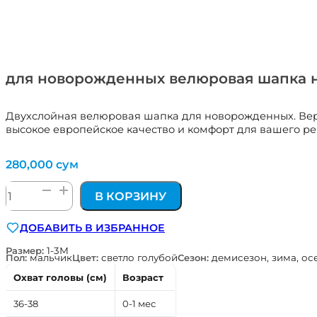
для новорожденных велюровая шапка на
Двухслойная велюровая шапка для новорожденных. Верх 
высокое европейское качество и комфорт для вашего ре
280,000
сум
Количество
В КОРЗИНУ
товара
для
ДОБАВИТЬ В ИЗБРАННОЕ
новорожденных
велюровая
Размер:
1-3М
Пол:
мальчик
Цвет:
светло голубой
Сезон:
демисезон, зима, ос
шапка
на
Охват головы (см)
Возраст
завязках
с
36-38
0-1 мес
х/