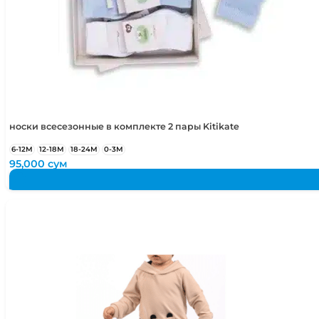
48-50
1,5-2 года
48-52
1,5-4 года
50-52
2-4 года
50-54
2-5 лет
носки всесезонные в комплекте 2 пары Kitikate
6-12М
12-18М
18-24М
0-3М
95,000
сум