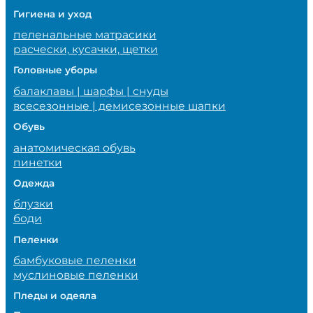
Гигиена и уход
пеленальные матрасики
расчески, кусачки, щетки
Головные уборы
балаклавы | шарфы | снуды
всесезонные | демисезонные шапки
Обувь
анатомическая обувь
пинетки
Одежда
блузки
боди
Пеленки
бамбуковые пеленки
муслиновые пеленки
Пледы и одеяла