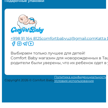
Подарочные упаковки
+998 91 164 8125
comfortbabyuz@gmail.com
Katta 
Следите за нами на Facebook
Следите за нами в Instagram
Следите за нами в Telegram
Следите за нами в YouTube
Выбираем только лучшее для детей!
Comfort Baby магазин для новорожденных в Та
родители были уверены, что их ребенок одет в
Политика конфиденциальности
Copyright 2026 © Comfort Baby
Условия использования