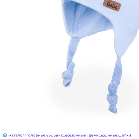
главная
каталог
головные уборы
всесезонные | демисезонные шапки