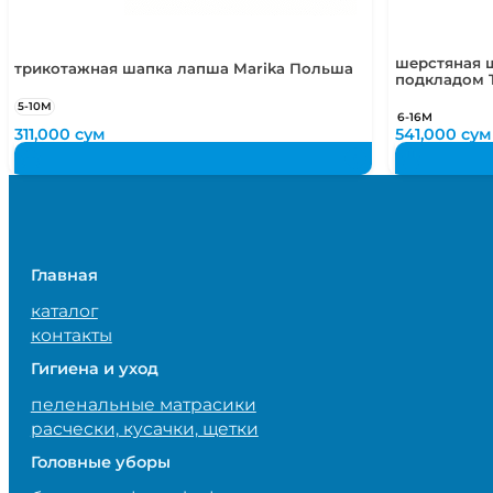
шерстяная ш
трикотажная шапка лапша Marika Польша
подкладом 
5-10М
6-16М
311,000
сум
541,000
сум
Главная
каталог
контакты
Гигиена и уход
пеленальные матрасики
расчески, кусачки, щетки
Головные уборы