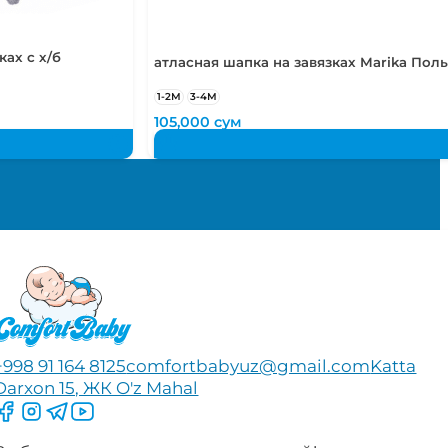
ах с х/б
атласная шапка на завязках Marika Пол
1-2М
3-4М
105,000
сум
+998 91 164 8125
comfortbabyuz@gmail.com
Katta
Darxon 15, ЖК O'z Mahal
Следите за нами на Facebook
Следите за нами в Instagram
Следите за нами в Telegram
Следите за нами в YouTube