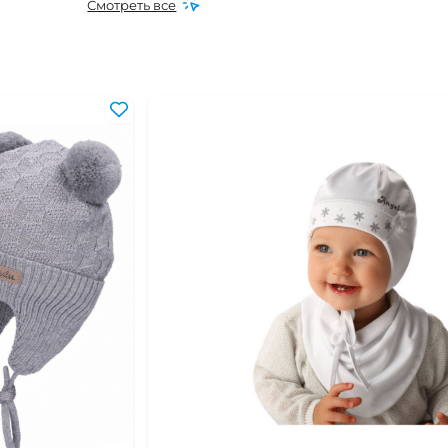
Смотреть все
0 мес
24 мес
 года
 лет
2 лет