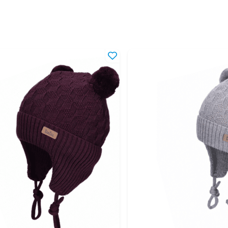
46
5-1
48
10-
50
2-4
52
4-8
54
8-1