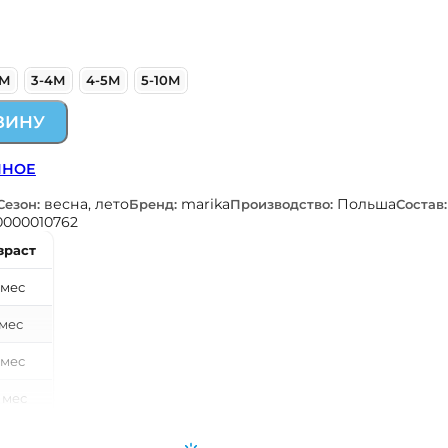
3М
3-4М
4-5М
5-10М
ЗИНУ
ННОЕ
весна, лето
marika
Польша
Сезон:
Бренд:
Производство:
Состав:
0000010762
зраст
 мес
 мес
 мес
 мес
 мес