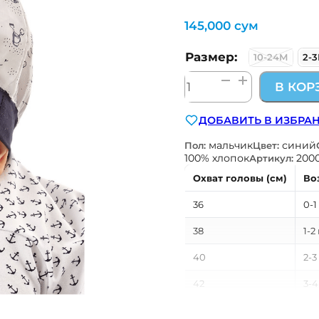
145,000
сум
Размер:
10-24М
2-
Количество
В КОР
товара
кепка
ДОБАВИТЬ В ИЗБРА
мальчик
синий
Пол:
Цвет:
100% хлопок
200
Артикул:
Охват головы (см)
Во
36
0-1
38
1-2
40
2-3
42
3-4
44
4-5