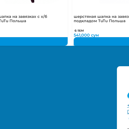
апка на завязках с х/б
шерстяная шапка на завязк
TuTu Польша
подкладом TuTu Польша
6-16М
541,000
сум