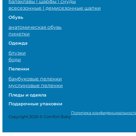
балаклавы | шарфы | снуды
всесезонные | демисезонные шапки
Обувь
анатомическая обувь
пинетки
Одежда
блузки
боди
Пеленки
бамбуковые пеленки
муслиновые пеленки
Пледы и одеяла
Подарочные упаковки
Политика конфиденциальност
Copyright 2026 © Comfort Baby