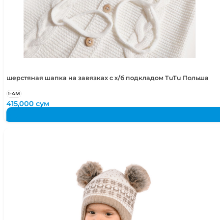
48-52
1,5-4 года
50-52
2-4 года
50-54
2-5 лет
шерстяная шапка на завязках с х/б подкладом TuTu Польша
1-4М
415,000
сум