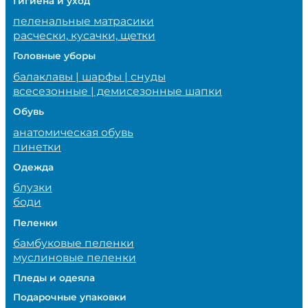
Гигиена и уход
пеленальные матрасики
расчески, кусачки, щетки
Головные уборы
балаклавы | шарфы | снуды
всесезонные | демисезонные шапки
Обувь
анатомическая обувь
пинетки
Одежда
блузки
боди
Пеленки
бамбуковые пеленки
муслиновые пеленки
Пледы и одеяла
Подарочные упаковки