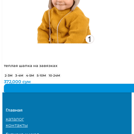
теплая шапка на завязках
2-3М
3-4М
4-5М
5-10М
10-24М
372,000
сум
Главная
каталог
контакты