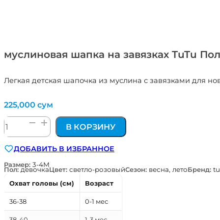
муслиновая шапка на завязках TuTu По
Легкая детская шапочка из муслина с завязками для но
225,000
сум
Количество
В КОРЗИНУ
товара
муслиновая
ДОБАВИТЬ В ИЗБРАННОЕ
шапка
на
Размер:
3-4М
Пол:
девочка
Цвет:
светло-розовый
Сезон:
весна, лето
Бренд:
tu
завязках
TuTu
Охват головы (см)
Возраст
Польша
36-38
0-1 мес
38-40
1-3 мес