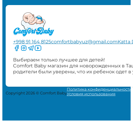
+998 91 164 8125
comfortbabyuz@gmail.com
Katta 
Следите за нами на Facebook
Следите за нами в Instagram
Следите за нами в Telegram
Следите за нами в YouTube
Выбираем только лучшее для детей!
Comfort Baby магазин для новорожденных в Та
родители были уверены, что их ребенок одет в
Политика конфиденциальности
Copyright 2026 © Comfort Baby
Условия использования