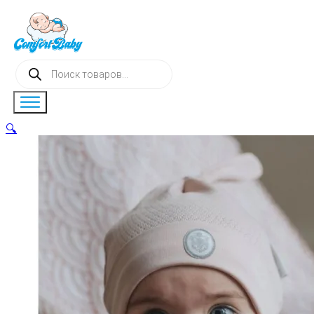
Поиск
товаров
🔍