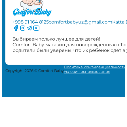
+998 91 164 8125
comfortbabyuz@gmail.com
Katta 
Следите за нами на Facebook
Следите за нами в Instagram
Следите за нами в Telegram
Следите за нами в YouTube
Выбираем только лучшее для детей!
Comfort Baby магазин для новорожденных в Та
родители были уверены, что их ребенок одет в
Политика конфиденциальности
Copyright 2026 © Comfort Baby
Условия использования