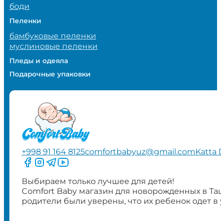
боди
Пеленки
бамбуковые пеленки
муслиновые пеленки
Пледы и одеяла
Подарочные упаковки
+998 91 164 8125
comfortbabyuz@gmail.com
Katta 
Следите за нами на Facebook
Следите за нами в Instagram
Следите за нами в Telegram
Следите за нами в YouTube
Выбираем только лучшее для детей!
Comfort Baby магазин для новорожденных в Та
родители были уверены, что их ребенок одет в