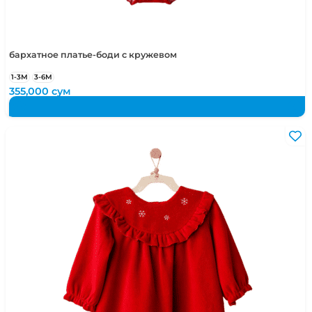
бархатное платье-боди с кружевом
1-3М
3-6М
355,000
сум