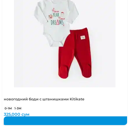
новогодний боди с штанишками Kitikate
0-1М
1-3М
325,000
сум