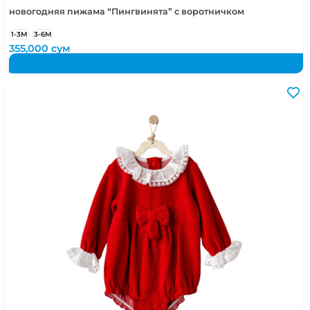
новогодняя пижама “Пингвинята” с воротничком
1-3М
3-6М
355,000
сум