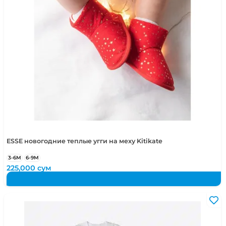
ESSE новогодние теплые угги на меху Kitikate
3-6М
6-9М
225,000
сум