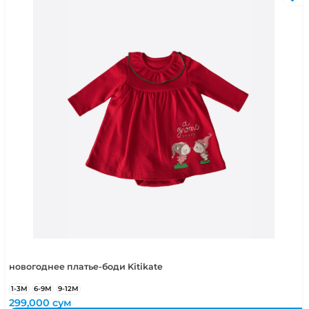
новогоднее платье-боди Kitikate
1-3М
6-9М
9-12М
299,000
сум