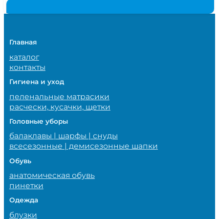
Главная
каталог
контакты
Гигиена и уход
пеленальные матрасики
расчески, кусачки, щетки
Головные уборы
балаклавы | шарфы | снуды
всесезонные | демисезонные шапки
Обувь
анатомическая обувь
пинетки
Одежда
блузки