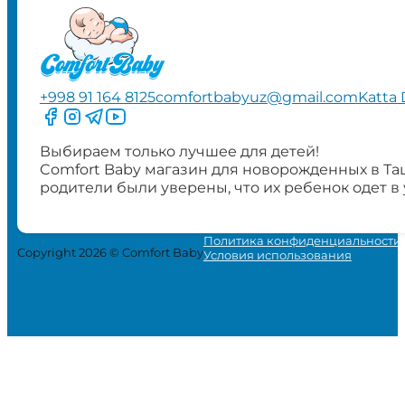
+998 91 164 8125
comfortbabyuz@gmail.com
Katta 
Следите за нами на Facebook
Следите за нами в Instagram
Следите за нами в Telegram
Следите за нами в YouTube
Выбираем только лучшее для детей!
Comfort Baby магазин для новорожденных в Та
родители были уверены, что их ребенок одет в
Политика конфиденциальности
Copyright 2026 © Comfort Baby
Условия использования