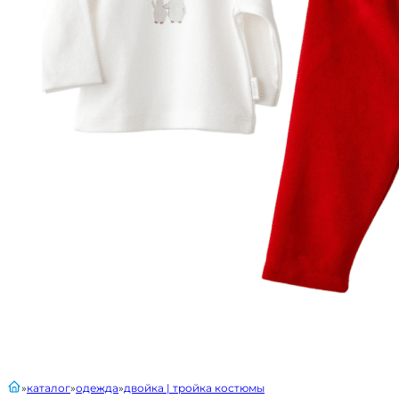
главная
каталог
одежда
двойка | тройка костюмы