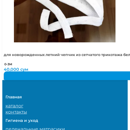
для новорожденных летний чепчик из сетчатого трикотажа бе
0-3М
40,000
сум
Главная
каталог
контакты
Гигиена и уход
пеленальные матрасики