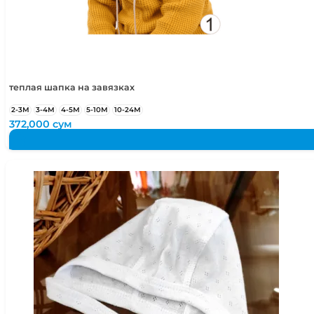
теплая шапка на завязках
2-3М
3-4М
4-5М
5-10М
10-24М
372,000
сум