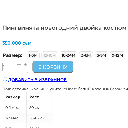
Пингвинята новогодний двойка костюм
350,000
сум
Размер:
1-3М
12-18М
18-24М
3-6М
6-9М
9-12М
Количество
В КОРЗИНУ
товара
Пингвинята
ДОБАВИТЬ В ИЗБРАННОЕ
новогодний
двойка
Пол:
девочка, мальчик, унисекс
Цвет:
белый-красный
Сезон:
зи
костюм
Размер
Рост
0-1 мес
50 см
1-3 мес
56-62 см