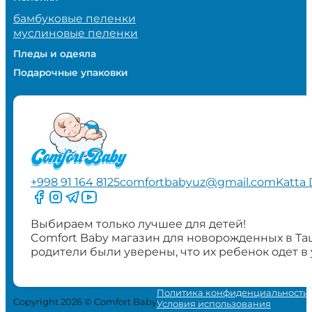
бамбуковые пеленки
муслиновые пеленки
Пледы и одеяла
Подарочные упаковки
+998 91 164 8125
comfortbabyuz@gmail.com
Katta 
Следите за нами на Facebook
Следите за нами в Instagram
Следите за нами в Telegram
Следите за нами в YouTube
Выбираем только лучшее для детей!
Comfort Baby магазин для новорожденных в Та
родители были уверены, что их ребенок одет в
Политика конфиденциальности
Copyright 2026 © Comfort Baby
Условия использования