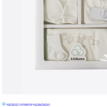
главная
каталог
одежда
на выписку