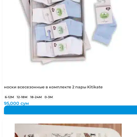
5-6 лет
110-116 см
носки всесезонные в комплекте 2 пары Kitikate
6-12М
12-18М
18-24М
0-3М
95,000
сум