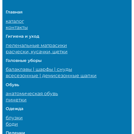
Главная
каталог
контакты
Гигиена и уход
пеленальные матрасики
расчески, кусачки, щетки
Головные уборы
балаклавы | шарфы | снуды
всесезонные | демисезонные шапки
Обувь
анатомическая обувь
пинетки
Одежда
блузки
боди
Пеленки