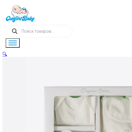
Поиск
товаров
🔍