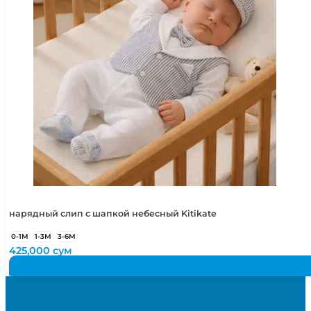
нарядный слип с шапкой небесный Kitikate
0-1М
1-3М
3-6М
425,000
сум