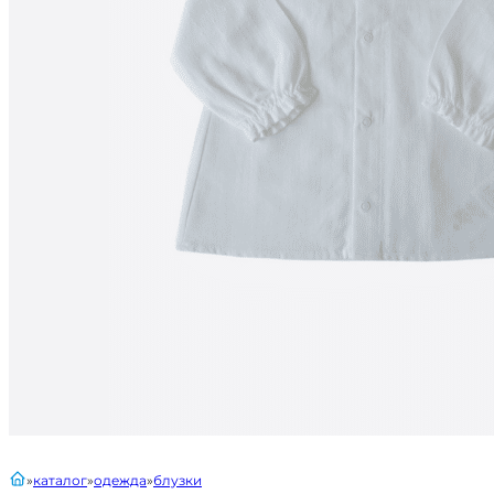
главная
каталог
одежда
блузки