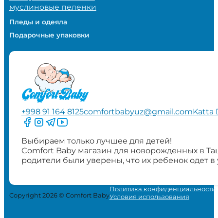
муслиновые пеленки
Пледы и одеяла
Подарочные упаковки
+998 91 164 8125
comfortbabyuz@gmail.com
Katta 
Следите за нами на Facebook
Следите за нами в Instagram
Следите за нами в Telegram
Следите за нами в YouTube
Выбираем только лучшее для детей!
Comfort Baby магазин для новорожденных в Та
родители были уверены, что их ребенок одет в
Политика конфиденциальности
Copyright 2026 © Comfort Baby
Условия использования