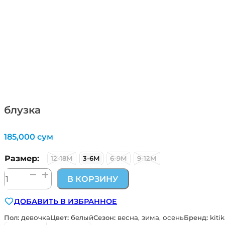
блузка
185,000
сум
Размер:
12-18М
3-6М
6-9М
9-12М
Количество
В КОРЗИНУ
товара
блузка
ДОБАВИТЬ В ИЗБРАННОЕ
Пол:
девочка
Цвет:
белый
Сезон:
весна, зима, осень
Бренд:
kiti