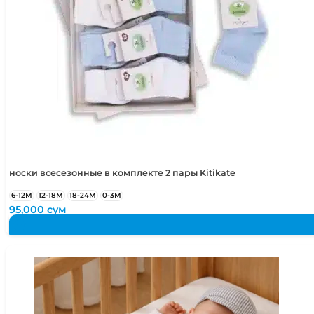
носки всесезонные в комплекте 2 пары Kitikate
6-12М
12-18М
18-24М
0-3М
95,000
сум