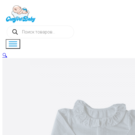
Поиск
товаров
🔍