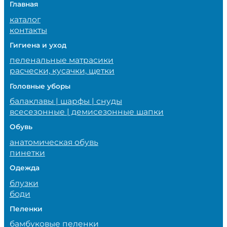
Главная
каталог
контакты
Гигиена и уход
пеленальные матрасики
расчески, кусачки, щетки
Головные уборы
балаклавы | шарфы | снуды
всесезонные | демисезонные шапки
Обувь
анатомическая обувь
пинетки
Одежда
блузки
боди
Пеленки
бамбуковые пеленки