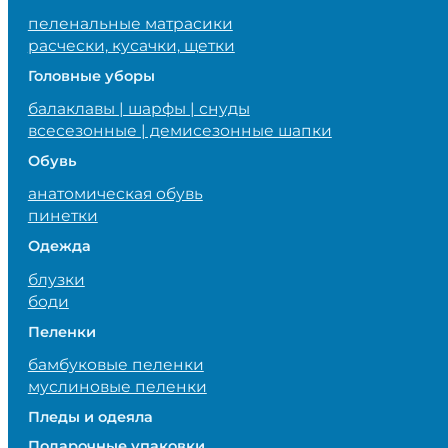
пеленальные матрасики
расчески, кусачки, щетки
Головные уборы
балаклавы | шарфы | снуды
всесезонные | демисезонные шапки
Обувь
анатомическая обувь
пинетки
Одежда
блузки
боди
Пеленки
бамбуковые пеленки
муслиновые пеленки
Пледы и одеяла
Подарочные упаковки