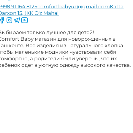
+998 91 164 8125
comfortbabyuz@gmail.com
Katta
Darxon 15, ЖК O'z Mahal
Следите за нами на Facebook
Следите за нами в Instagram
Следите за нами в Telegram
Следите за нами в YouTube
Выбираем только лучшее для детей!
Comfort Baby магазин для новорожденных в
Ташкенте. Все изделия из натурального хлопка
чтобы маленькие модники чувствовали себя
комфортно, а родители были уверены, что их
ребенок одет в уютную одежду высокого качества.