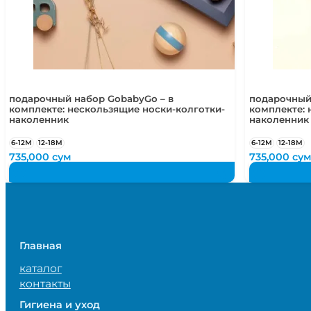
подарочный набор GobabyGo – в
подарочный
комплекте: нескользящие носки-колготки-
комплекте: 
наколенник
наколенник
6-12М
12-18М
6-12М
12-18М
735,000
сум
735,000
су
Главная
каталог
контакты
Гигиена и уход