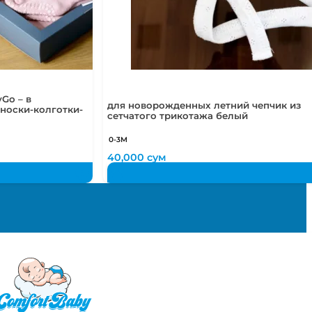
Go – в
для новорожденных летний чепчик из
носки-колготки-
сетчатого трикотажа белый
0-3М
40,000
сум