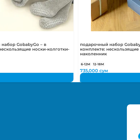
 набор GobabyGo – в
подарочный набор Gobaby
нескользящие носки-колготки-
комплекте: нескользящие 
наколенник
6-12М
12-18М
м
735,000
сум