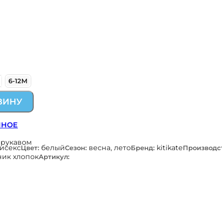
6-12М
ЗИНУ
ННОЕ
 рукавом
нисекс
белый
весна, лето
kitikate
Цвет:
Сезон:
Бренд:
Производс
ник хлопок
Артикул: