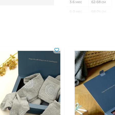
3-6 мес
62-68 см
6-9 мес
68-74 см
9-12 мес
74-80 см
12-18 мес
80-86 см
18-24 мес
86-92 см
2-3 года
92-98 см
3-4 года
98-104 см
4-5 лет
104-110 см
5-6 лет
110-116 см