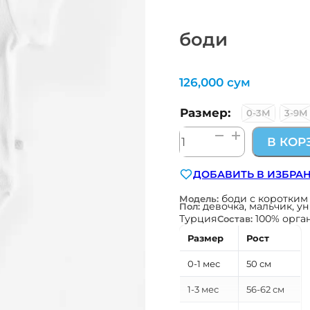
боди
126,000
сум
Размер:
0-3М
3-9М
Количество
В КОР
товара
боди
ДОБАВИТЬ В ИЗБРА
боди с коротким
Модель:
девочка, мальчик, у
Пол:
Турция
100% орга
Состав:
Размер
Рост
0-1 мес
50 см
1-3 мес
56-62 см