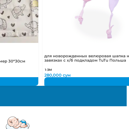
для новорожденных велюровая шапка 
завязках с х/б подкладом TuTu Польша
мер 30*30см
1-3М
280,000
сум