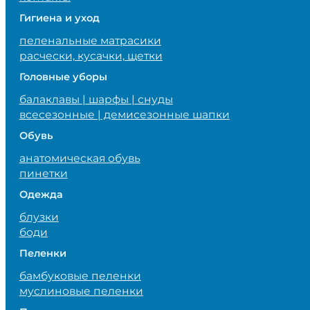
Гигиена и уход
пеленальные матрасики
расчески, кусачки, щетки
Головные уборы
балаклавы | шарфы | снуды
всесезонные | демисезонные шапки
Обувь
анатомическая обувь
пинетки
Одежда
блузки
боди
Пеленки
бамбуковые пеленки
муслиновые пеленки