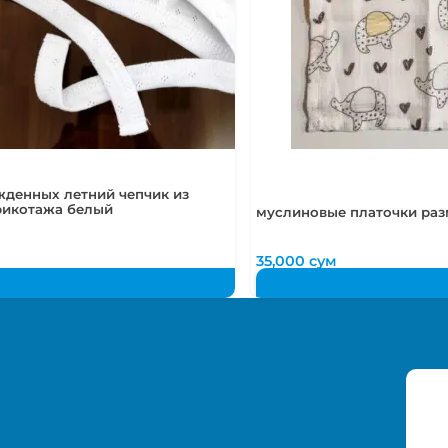
жденных летний чепчик из
рикотажа белый
муслиновые платочки раз
35,000
сум