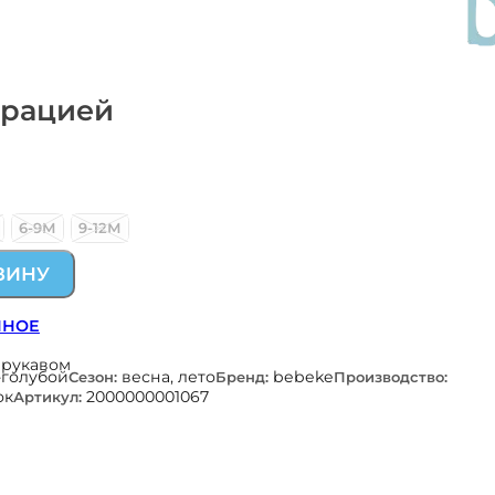
орацией
6-9М
9-12М
ЗИНУ
ННОЕ
 рукавом
-голубой
весна, лето
bebeke
Сезон:
Бренд:
Производство:
ок
2000000001067
Артикул: