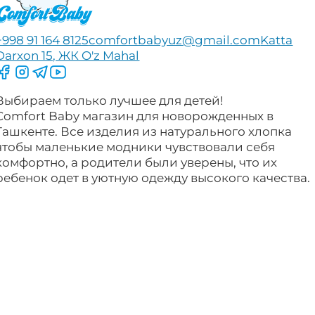
+998 91 164 8125
comfortbabyuz@gmail.com
Katta
Darxon 15, ЖК O'z Mahal
Следите за нами на Facebook
Следите за нами в Instagram
Следите за нами в Telegram
Следите за нами в YouTube
Выбираем только лучшее для детей!
Comfort Baby магазин для новорожденных в
Ташкенте. Все изделия из натурального хлопка
чтобы маленькие модники чувствовали себя
комфортно, а родители были уверены, что их
ребенок одет в уютную одежду высокого качества.