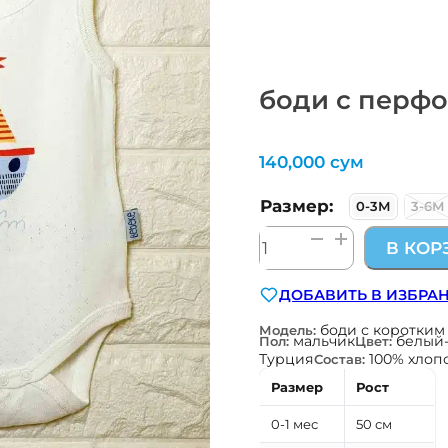
боди с перф
140,000
сум
Размер:
0-3М
3-6М
Количество
В КОР
товара
боди
ДОБАВИТЬ В ИЗБРА
с
перфорацией
боди с коротким
Модель:
мальчик
белый
Пол:
Цвет:
Турция
100% хлоп
Состав:
Размер
Рост
0-1 мес
50 см