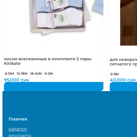
носки всесезонные в комплекте 2 пары
для новоро
Kitikate
сетчатого т
6-12М
12-18М
18-24М
0-3М
0-3М
95,000
сум
40,000
сум
Главная
каталог
контакты