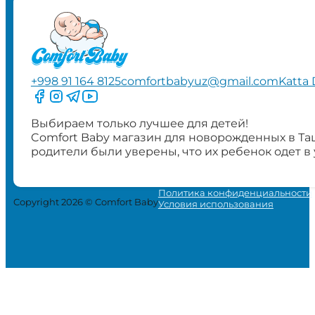
+998 91 164 8125
comfortbabyuz@gmail.com
Katta 
Следите за нами на Facebook
Следите за нами в Instagram
Следите за нами в Telegram
Следите за нами в YouTube
Выбираем только лучшее для детей!
Comfort Baby магазин для новорожденных в Та
родители были уверены, что их ребенок одет в
Политика конфиденциальности
Copyright 2026 © Comfort Baby
Условия использования