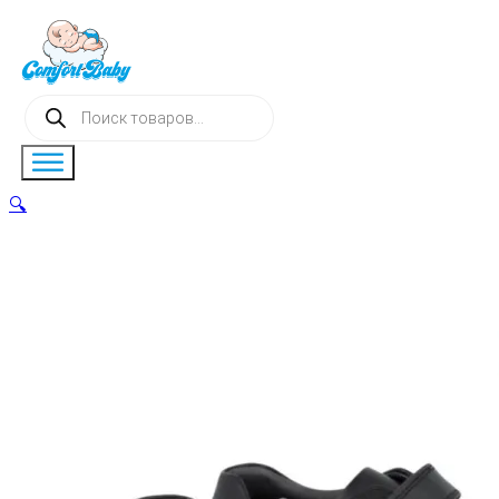
Поиск
товаров
🔍