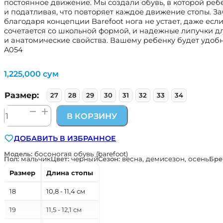
постоянное движение. Мы создали обувь, в которой ребе
и податливая, что повторяет каждое движение стопы. За
благодаря концепции Barefoot нога не устает, даже ес
сочетается со школьной формой, и надежные липучки дл
и анатомические свойства. Вашему ребенку будет удобно
A054
1,225,000
сум
Размер:
27
28
29
30
31
32
33
34
Количество
В КОРЗИНУ
товара
босоногая
ДОБАВИТЬ В ИЗБРАННОЕ
(barefoot)
школьная
Модель:
босоногая обувь (barefoot)
Пол:
мальчик
Цвет:
черный
Сезон:
весна, демисезон, осень
Бре
обувь
Garvalin
Размер
Длина стопы
Испания
251505-
18
10,8 - 11,4 см
A054
19
11,5 - 12,1 см