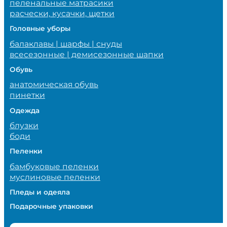
пеленальные матрасики
расчески, кусачки, щетки
Головные уборы
балаклавы | шарфы | снуды
всесезонные | демисезонные шапки
Обувь
анатомическая обувь
пинетки
Одежда
блузки
боди
Пеленки
бамбуковые пеленки
муслиновые пеленки
Пледы и одеяла
Подарочные упаковки