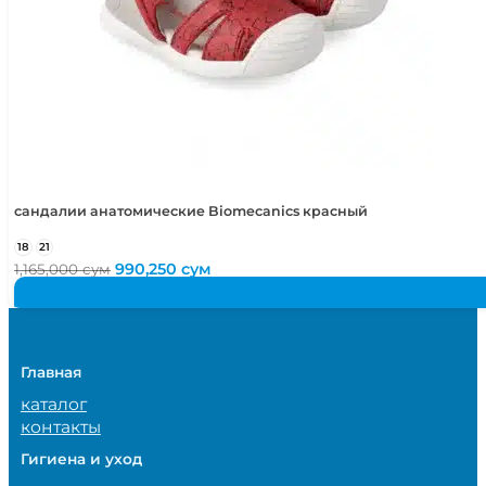
сандалии анатомические Biomecanics красный
18
21
Первоначальная
Текущая
990,250
сум
1,165,000
сум
цена
цена:
составляла
990,250 сум.
1,165,000 сум.
Главная
каталог
контакты
Гигиена и уход