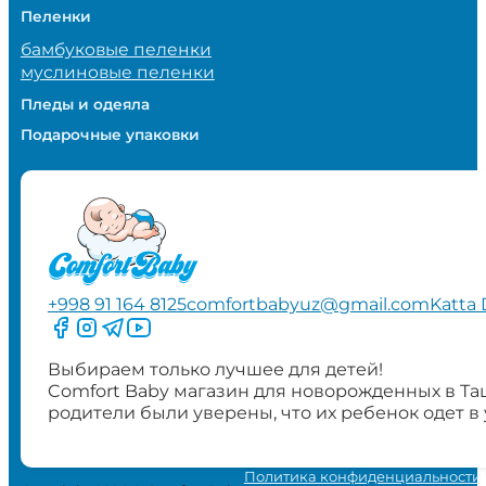
Пеленки
бамбуковые пеленки
муслиновые пеленки
Пледы и одеяла
Подарочные упаковки
+998 91 164 8125
comfortbabyuz@gmail.com
Katta 
Следите за нами на Facebook
Следите за нами в Instagram
Следите за нами в Telegram
Следите за нами в YouTube
Выбираем только лучшее для детей!
Comfort Baby магазин для новорожденных в Та
родители были уверены, что их ребенок одет в
Политика конфиденциальности