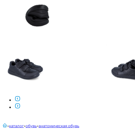
главная
каталог
обувь
анатомическая обувь