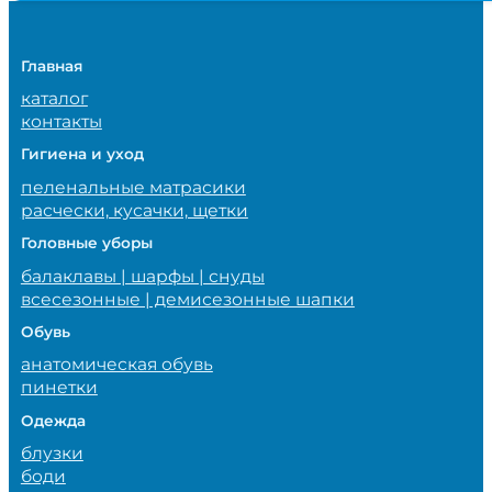
1,165,000 сум.
Главная
каталог
контакты
Гигиена и уход
пеленальные матрасики
расчески, кусачки, щетки
Головные уборы
балаклавы | шарфы | снуды
всесезонные | демисезонные шапки
Обувь
анатомическая обувь
пинетки
Одежда
блузки
боди