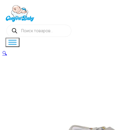
Поиск
товаров
🔍