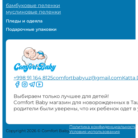
бамбуковые пеленки
муслиновые пеленки
Пледы и одеяла
Подарочные упаковки
+998 91 164 8125
comfortbabyuz@gmail.com
Katta 
Следите за нами на Facebook
Следите за нами в Instagram
Следите за нами в Telegram
Следите за нами в YouTube
Выбираем только лучшее для детей!
Comfort Baby магазин для новорожденных в Та
родители были уверены, что их ребенок одет в
Политика конфиденциальности
Copyright 2026 © Comfort Baby
Условия использования