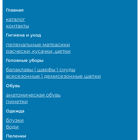
Главная
каталог
контакты
Гигиена и уход
пеленальные матрасики
расчески, кусачки, щетки
Головные уборы
балаклавы | шарфы | снуды
всесезонные | демисезонные шапки
Обувь
анатомическая обувь
пинетки
Одежда
блузки
боди
Пеленки