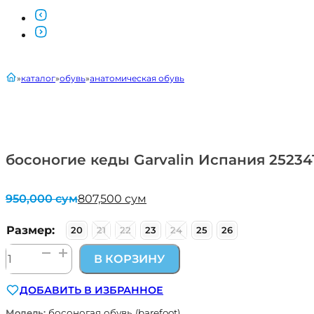
главная
каталог
обувь
анатомическая обувь
босоногие кеды Garvalin Испания 25234
950,000
сум
807,500
сум
Первоначальная
Текущая
цена
цена:
составляла
807,500 сум.
Размер:
20
21
22
23
24
25
26
950,000 сум.
Количество
В КОРЗИНУ
товара
босоногие
ДОБАВИТЬ В ИЗБРАННОЕ
кеды
Garvalin
Модель:
босоногая обувь (barefoot)