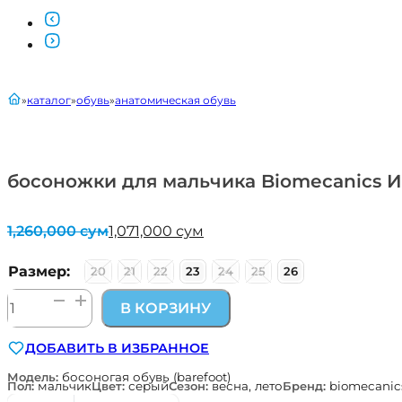
главная
каталог
обувь
анатомическая обувь
босоножки для мальчика Biomecanics И
1,260,000
сум
1,071,000
сум
Первоначальная
Текущая
цена
цена:
составляла
1,071,000 сум.
Размер:
20
21
22
23
24
25
26
1,260,000 сум.
Количество
В КОРЗИНУ
товара
босоножки
ДОБАВИТЬ В ИЗБРАННОЕ
для
мальчика
Модель:
босоногая обувь (barefoot)
Пол:
мальчик
Цвет:
серый
Сезон:
весна, лето
Бренд:
biomecanic
Biomecanics