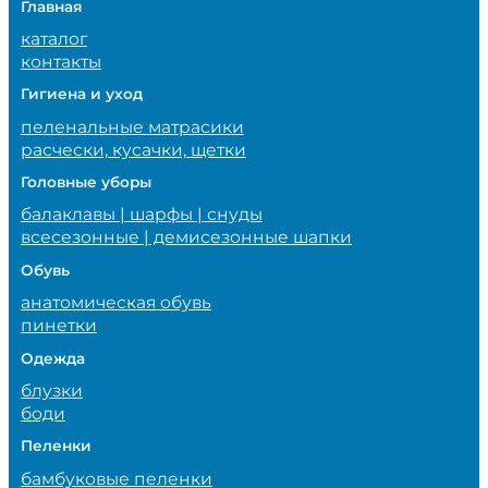
Главная
каталог
контакты
Гигиена и уход
пеленальные матрасики
расчески, кусачки, щетки
Головные уборы
балаклавы | шарфы | снуды
всесезонные | демисезонные шапки
Обувь
анатомическая обувь
пинетки
Одежда
блузки
боди
Пеленки
бамбуковые пеленки