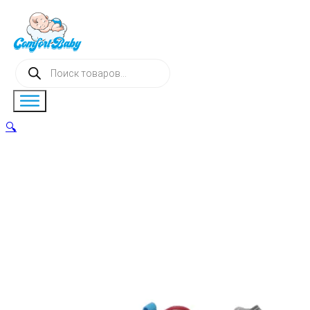
Поиск
товаров
🔍