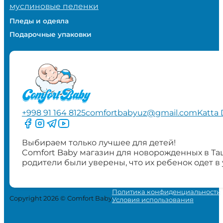
муслиновые пеленки
Пледы и одеяла
Подарочные упаковки
+998 91 164 8125
comfortbabyuz@gmail.com
Katta 
Следите за нами на Facebook
Следите за нами в Instagram
Следите за нами в Telegram
Следите за нами в YouTube
Выбираем только лучшее для детей!
Comfort Baby магазин для новорожденных в Та
родители были уверены, что их ребенок одет в
Политика конфиденциальности
Copyright 2026 © Comfort Baby
Условия использования