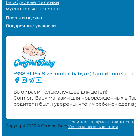
бамбуковые пеленки
муслиновые пеленки
Пледы и одеяла
Подарочные упаковки
+998 91 164 8125
comfortbabyuz@gmail.com
Katta 
Следите за нами на Facebook
Следите за нами в Instagram
Следите за нами в Telegram
Следите за нами в YouTube
Выбираем только лучшее для детей!
Comfort Baby магазин для новорожденных в Та
родители были уверены, что их ребенок одет в
Политика конфиденциальности
Copyright 2026 © Comfort Baby
Условия использования