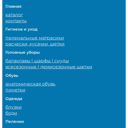
Главная
каталог
контакты
Гигиена и уход
пеленальные матрасики
расчески, кусачки, щетки
Головные уборы
балаклавы | шарфы | снуды
всесезонные | демисезонные шапки
Обувь
анатомическая обувь
пинетки
Одежда
блузки
боди
Пеленки