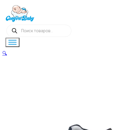
Поиск
товаров
🔍