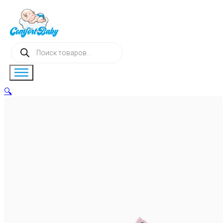
Поиск
товаров
🔍