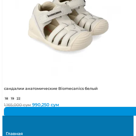
сандалии анатомические Biomecanics белый
18
19
22
Первоначальная
Текущая
990,250
сум
1,165,000
сум
цена
цена:
составляла
990,250 сум.
1,165,000 сум.
Главная