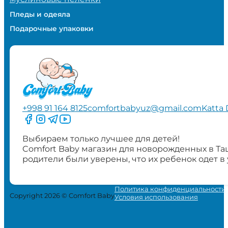
Пледы и одеяла
Подарочные упаковки
+998 91 164 8125
comfortbabyuz@gmail.com
Katta 
Следите за нами на Facebook
Следите за нами в Instagram
Следите за нами в Telegram
Следите за нами в YouTube
Выбираем только лучшее для детей!
Comfort Baby магазин для новорожденных в Та
родители были уверены, что их ребенок одет в
Политика конфиденциальности
Copyright 2026 © Comfort Baby
Условия использования