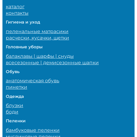
каталог
контакты
Гигиена и уход
пеленальные матрасики
расчески, кусачки, щетки
Головные уборы
балаклавы | шарфы | снуды
всесезонные | демисезонные шапки
Обувь
анатомическая обувь
пинетки
Одежда
блузки
боди
Пеленки
бамбуковые пеленки
муслиновые пеленки