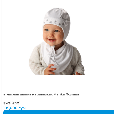
3-4 года
98-104 см
4-5 лет
104-110 см
5-6 лет
110-116 см
атласная шапка на завязках Marika Польша
1-2М
3-4М
105,000
сум