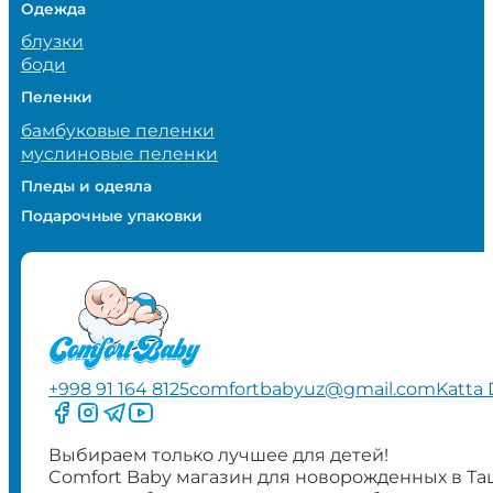
Одежда
блузки
боди
Пеленки
бамбуковые пеленки
муслиновые пеленки
Пледы и одеяла
Подарочные упаковки
+998 91 164 8125
comfortbabyuz@gmail.com
Katta 
Следите за нами на Facebook
Следите за нами в Instagram
Следите за нами в Telegram
Следите за нами в YouTube
Выбираем только лучшее для детей!
Comfort Baby магазин для новорожденных в Та