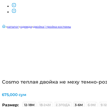
главная
каталог
одежда
двойка | тройка костюмы
Cosmo теплая двойка не меху темно-роз
675,000
сум
Размер:
12-18М
18-24М
2-3ГОДА
3-6М
6-9М
9-1