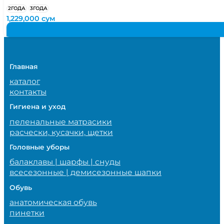
2ГОДА
3ГОДА
1,229,000
сум
Главная
каталог
контакты
Гигиена и уход
пеленальные матрасики
расчески, кусачки, щетки
Головные уборы
балаклавы | шарфы | снуды
всесезонные | демисезонные шапки
Обувь
анатомическая обувь
пинетки