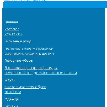
цена
цена:
составляла
1,041,250 сум.
1,225,000 сум.
Главная
каталог
контакты
Гигиена и уход
пеленальные матрасики
расчески, кусачки, щетки
Головные уборы
балаклавы | шарфы | снуды
всесезонные | демисезонные шапки
Обувь
анатомическая обувь
пинетки
Одежда
блузки