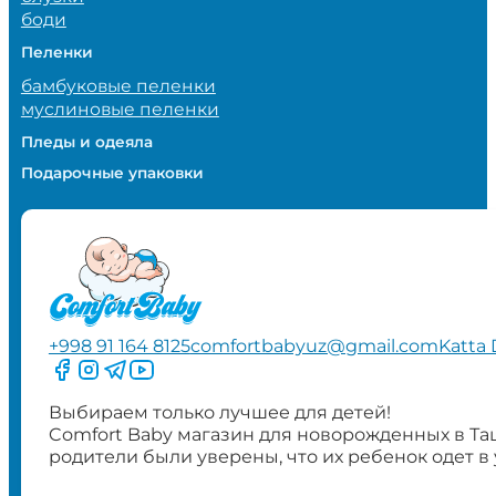
боди
Пеленки
бамбуковые пеленки
муслиновые пеленки
Пледы и одеяла
Подарочные упаковки
+998 91 164 8125
comfortbabyuz@gmail.com
Katta 
Следите за нами на Facebook
Следите за нами в Instagram
Следите за нами в Telegram
Следите за нами в YouTube
Выбираем только лучшее для детей!
Comfort Baby магазин для новорожденных в Та
родители были уверены, что их ребенок одет в