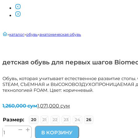
главная
каталог
обувь
анатомическая обувь
детская обувь для первых шагов Biomec
Обувь, которая учитывает естественное развитие стопы.
STEAM, СЪЕМНАЯ и ВЫСОКОВОЗДУХОПРОНИЦАЕМАЯ для пр
технологией FOAM. Цвет: коричневый.
1,260,000
сум
1,071,000
сум
Первоначальная
Текущая
цена
цена:
составляла
1,071,000 сум.
Размер:
20
21
22
23
24
26
1,260,000 сум.
Количество
В КОРЗИНУ
товара