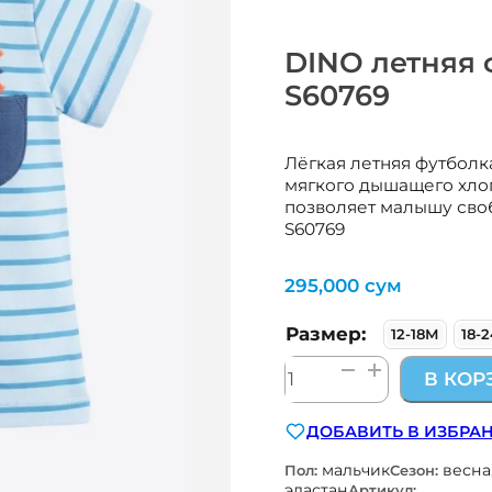
DINO летняя 
S60769
Лёгкая летняя футболк
мягкого дышащего хло
позволяет малышу свобо
S60769
295,000
сум
Размер:
12-18М
18-
Количество
В КОР
товара
DINO
ДОБАВИТЬ В ИЗБРА
летняя
футболка
мальчик
весна
Пол:
Сезон:
для
эластан
Артикул: