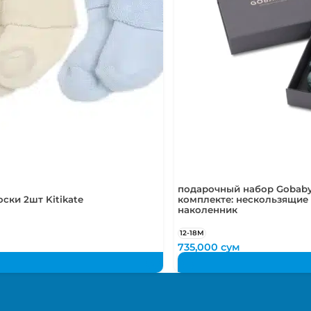
подарочный набор Gobaby
ски 2шт Kitikate
комплекте: нескользящие 
наколенник
12-18М
735,000
сум