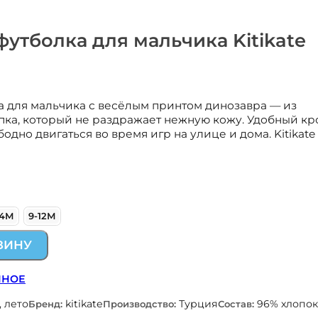
футболка для мальчика Kitikate
а для мальчика с весёлым принтом динозавра — из
пка, который не раздражает нежную кожу. Удобный кр
дно двигаться во время игр на улице и дома. Kitikate 
24М
9-12М
ЗИНУ
ННОЕ
, лето
kitikate
Турция
96% хлопок
Бренд:
Производство:
Состав: