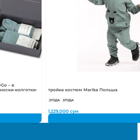
Go – в
носки-колготки-
тройка костюм Marika Польша
2ГОДА
3ГОДА
1,229,000
сум