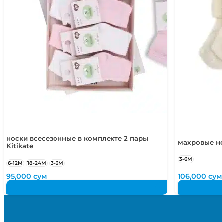
носки всесезонные в комплекте 2 пары
махровые но
Kitikate
3-6М
6-12М
18-24М
3-6М
95,000
сум
106,000
сум