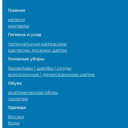
Главная
каталог
контакты
Гигиена и уход
пеленальные матрасики
расчески, кусачки, щетки
Головные уборы
балаклавы | шарфы | снуды
всесезонные | демисезонные шапки
Обувь
анатомическая обувь
пинетки
Одежда
блузки
боди