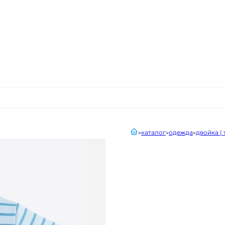
главная
каталог
одежда
двойка |