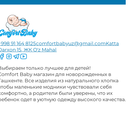
+998 91 164 8125
comfortbabyuz@gmail.com
Katta
Darxon 15, ЖК O'z Mahal
Следите за нами на Facebook
Следите за нами в Instagram
Следите за нами в Telegram
Следите за нами в YouTube
Выбираем только лучшее для детей!
Comfort Baby магазин для новорожденных в
Ташкенте. Все изделия из натурального хлопка
чтобы маленькие модники чувствовали себя
комфортно, а родители были уверены, что их
ребенок одет в уютную одежду высокого качества.