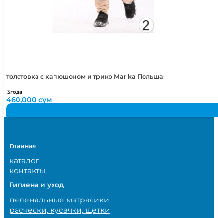
толстовка с капюшоном и трико Marika Польша
3года
460,000
сум
Главная
каталог
контакты
Гигиена и уход
пеленальные матрасики
расчески, кусачки, щетки