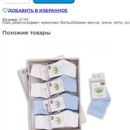
для
ДОБАВИТЬ В ИЗБРАННОЕ
девочки
нарядный
Размер:
0-1М
Пол:
девочка
Цвет:
кремово-белый
Сезон:
весна, зима, лето, о
комплект
на
Похожие товары
выписку
из
роддома
Наследникъ
Выжанова
222-
030-
ЭК