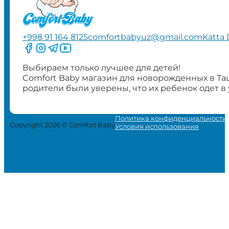
+998 91 164 8125
comfortbabyuz@gmail.com
Katta 
Следите за нами на Facebook
Следите за нами в Instagram
Следите за нами в Telegram
Следите за нами в YouTube
Выбираем только лучшее для детей!
Comfort Baby магазин для новорожденных в Та
родители были уверены, что их ребенок одет в
Политика конфиденциальности
Copyright 2026 © Comfort Baby
Условия использования