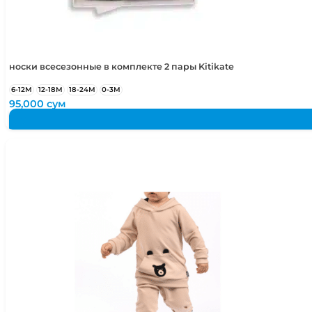
носки всесезонные в комплекте 2 пары Kitikate
6-12М
12-18М
18-24М
0-3М
95,000
сум