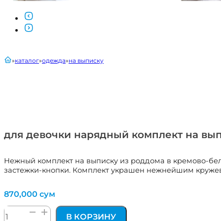
главная
каталог
одежда
на выписку
для девочки нарядный комплект на вы
Нежный комплект на выписку из роддома в кремово-бело
застежки-кнопки. Комплект украшен нежнейшим круже
870,000
сум
Количество
В КОРЗИНУ
товара