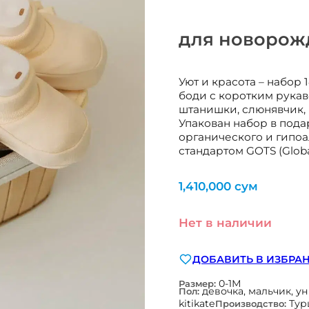
для новорожд
Уют и красота – набор 
боди с коротким рукав
штанишки, слюнявчик, 
Упакован набор в пода
органического и гипо
стандартом GOTS (Global
1,410,000
сум
Нет в наличии
ДОБАВИТЬ В ИЗБРА
0-1М
Размер:
девочка, мальчик, у
Пол:
kitikate
Тур
Производство: