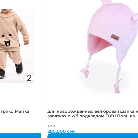
трико Marika
для новорожденных велюровая шапка 
завязках с х/б подкладом TuTu Польша
1-3М
280,000
сум