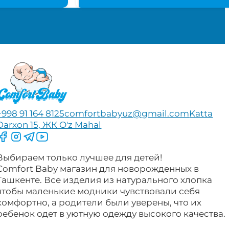
+998 91 164 8125
comfortbabyuz@gmail.com
Katta
Darxon 15, ЖК O'z Mahal
Следите за нами на Facebook
Следите за нами в Instagram
Следите за нами в Telegram
Следите за нами в YouTube
Выбираем только лучшее для детей!
Comfort Baby магазин для новорожденных в
Ташкенте. Все изделия из натурального хлопка
чтобы маленькие модники чувствовали себя
комфортно, а родители были уверены, что их
ребенок одет в уютную одежду высокого качества.