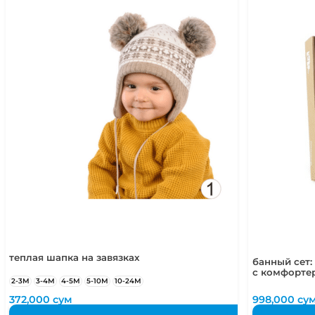
теплая шапка на завязках
банный сет:
с комфортер
2-3М
3-4М
4-5М
5-10М
10-24М
372,000
сум
998,000
су