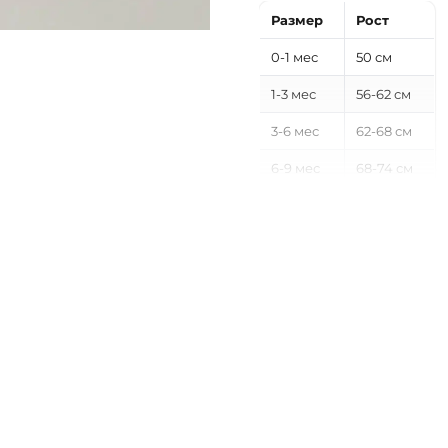
Размер
Рост
0-1 мес
50 см
1-3 мес
56-62 см
3-6 мес
62-68 см
6-9 мес
68-74 см
9-12 мес
74-80 см
12-18 мес
80-86 см
18-24 мес
86-92 см
2-3 года
92-98 см
3-4 года
98-104 см
4-5 лет
104-110 см
5-6 лет
110-116 см