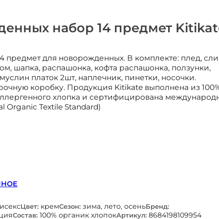
енных набор 14 предмет Kitikat
14 предмет для новорожденных. В комплекте: плед, сли
ом, шапка, распашонка, кофта распашонка, ползунки,
муслин платок 2шт, наплечник, пинетки, носочки.
рочную коробку. Продукция Kitikate выполнена из 100
аллергенного хлопка и сертифицирована международ
 Organic Textile Standard)
ННОЕ
нисекс
крем
зима, лето, осень
Цвет:
Сезон:
Бренд:
ция
100% органик хлопок
8684198109954
Состав:
Артикул: