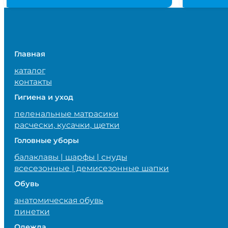
Главная
каталог
контакты
Гигиена и уход
пеленальные матрасики
расчески, кусачки, щетки
Головные уборы
балаклавы | шарфы | снуды
всесезонные | демисезонные шапки
Обувь
анатомическая обувь
пинетки
Одежда