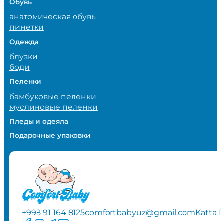
Обувь
анатомическая обувь
пинетки
Одежда
блузки
боди
Пеленки
бамбуковые пеленки
муслиновые пеленки
Пледы и одеяла
Подарочные упаковки
+998 91 164 8125
comfortbabyuz@gmail.com
Katta 