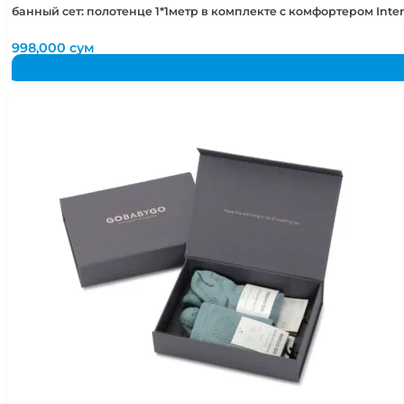
банный сет: полотенце 1*1метр в комплекте с комфортером Int
998,000
сум