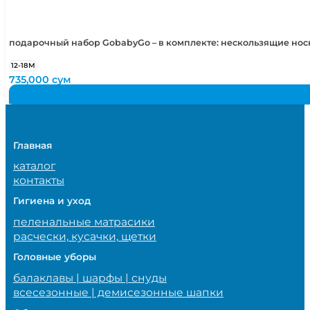
подарочный набор GobabyGo – в комплекте: нескользящие но
12-18М
735,000
сум
Главная
каталог
контакты
Гигиена и уход
пеленальные матрасики
расчески, кусачки, щетки
Головные уборы
балаклавы | шарфы | снуды
всесезонные | демисезонные шапки