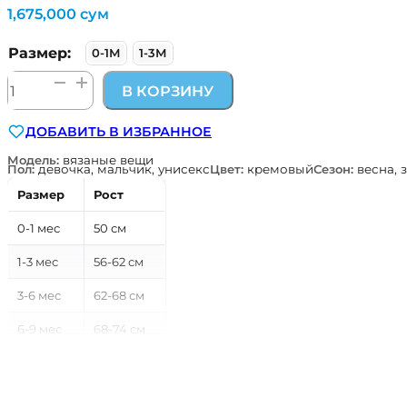
1,675,000
сум
Размер:
0-1М
1-3М
Количество
В КОРЗИНУ
товара
для
ДОБАВИТЬ В ИЗБРАННОЕ
новорожденных
вязаный
Модель:
вязаные вещи
Пол:
девочка, мальчик, унисекс
Цвет:
кремовый
Сезон:
весна, 
набор
из
Размер
Рост
6
предмет
0-1 мес
50 см
кремовый
органик
1-3 мес
56-62 см
хлопок
3-6 мес
62-68 см
Kitikate
6-9 мес
68-74 см
9-12 мес
74-80 см
12-18 мес
80-86 см