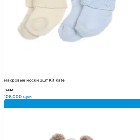
махровые носки 2шт Kitikate
3-6М
106,000
сум