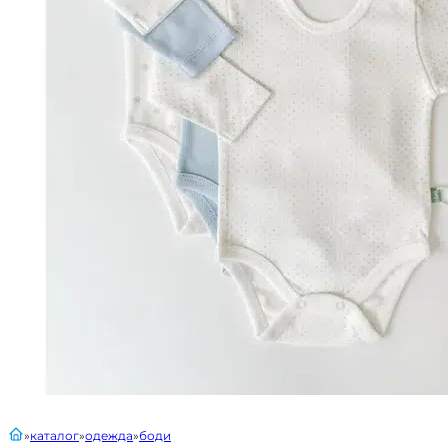
главная
каталог
одежда
боди