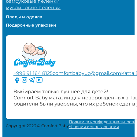
бамбуковые пеленки
муслиновые пеленки
Пледы и одеяла
Подарочные упаковки
+998 91 164 8125
comfortbabyuz@gmail.com
Katta 
Следите за нами на Facebook
Следите за нами в Instagram
Следите за нами в Telegram
Следите за нами в YouTube
Выбираем только лучшее для детей!
Comfort Baby магазин для новорожденных в Та
родители были уверены, что их ребенок одет в
Политика конфиденциальности
Copyright 2026 © Comfort Baby
Условия использования