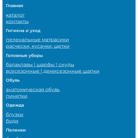
Главная
каталог
контакты
Гигиена и уход
пеленальные матрасики
расчески, кусачки, щетки
Головные уборы
балаклавы | шарфы | снуды
всесезонные | демисезонные шапки
Обувь
анатомическая обувь
пинетки
Одежда
блузки
боди
Пеленки