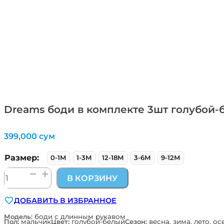
Dreams боди в комплекте 3шт голубой-б
399,000
сум
Размер:
0-1М
1-3М
12-18М
3-6М
9-12М
Количество
В КОРЗИНУ
товара
Dreams
ДОБАВИТЬ В ИЗБРАННОЕ
боди
в
Модель:
боди с длинным рукавом
Пол:
мальчик
Цвет:
голубой-белый
Сезон:
весна, зима, лето, ос
комплекте