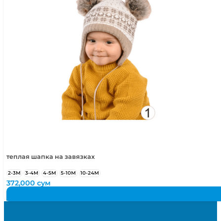
теплая шапка на завязках
2-3М
3-4М
4-5М
5-10М
10-24М
372,000
сум