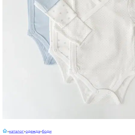
главная
каталог
одежда
боди