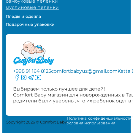
бамбуковые пеленки
муслиновые пеленки
Пледы и одеяла
Подарочные упаковки
+998 91 164 8125
comfortbabyuz@gmail.com
Katta 
Следите за нами на Facebook
Следите за нами в Instagram
Следите за нами в Telegram
Следите за нами в YouTube
Выбираем только лучшее для детей!
Comfort Baby магазин для новорожденных в Та
родители были уверены, что их ребенок одет в
Политика конфиденциальности
Copyright 2026 © Comfort Baby
Условия использования