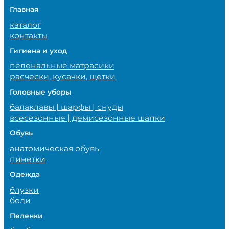
Главная
каталог
контакты
Гигиена и уход
пеленальные матрасики
расчески, кусачки, щетки
Головные уборы
балаклавы | шарфы | снуды
всесезонные | демисезонные шапки
Обувь
анатомическая обувь
пинетки
Одежда
блузки
боди
Пеленки