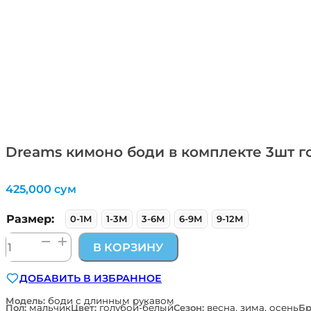
Dreams кимоно боди в комплекте 3шт го
425,000
сум
Размер:
0-1М
1-3М
3-6М
6-9М
9-12М
Количество
В КОРЗИНУ
товара
Dreams
ДОБАВИТЬ В ИЗБРАННОЕ
кимоно
боди
Модель:
боди с длинным рукавом
Пол:
мальчик
Цвет:
голубой-белый
Сезон:
весна, зима, осень
Бр
в