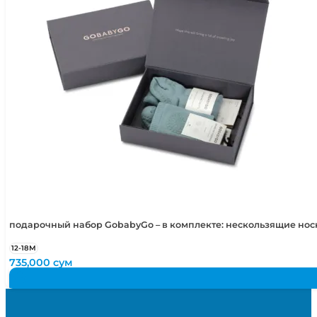
подарочный набор GobabyGo – в комплекте: нескользящие но
12-18М
735,000
сум