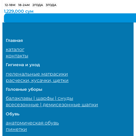
12-18М
18-24М
2ГОДА
3ГОДА
1,229,000
сум
Главная
каталог
контакты
Гигиена и уход
пеленальные матрасики
расчески, кусачки, щетки
Головные уборы
балаклавы | шарфы | снуды
всесезонные | демисезонные шапки
Обувь
анатомическая обувь
пинетки