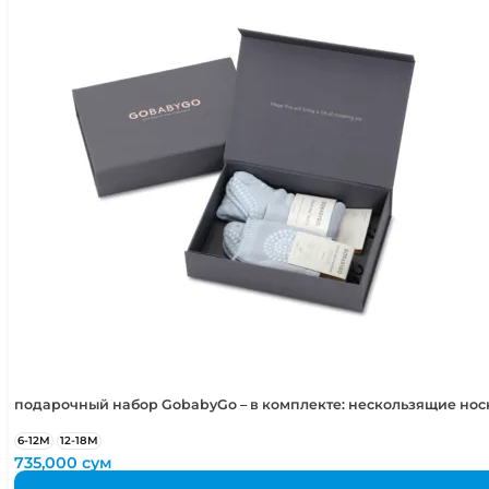
3-4 года
98-104 см
4-5 лет
104-110 см
5-6 лет
110-116 см
подарочный набор GobabyGo – в комплекте: нескользящие но
6-12М
12-18М
735,000
сум