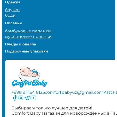
Одежда
блузки
боди
Пеленки
бамбуковые пеленки
муслиновые пеленки
Пледы и одеяла
Подарочные упаковки
+998 91 164 8125
comfortbabyuz@gmail.com
Katta 
Следите за нами на Facebook
Следите за нами в Instagram
Следите за нами в Telegram
Следите за нами в YouTube
Выбираем только лучшее для детей!
Comfort Baby магазин для новорожденных в Та