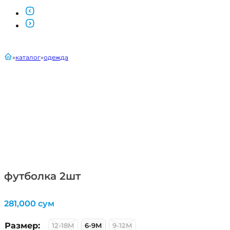
главная
каталог
одежда
футболка 2шт
281,000
сум
Размер:
12-18М
6-9М
9-12М