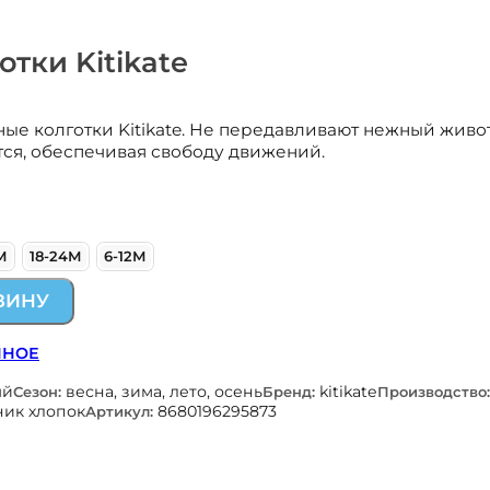
тки Kitikate
ые колготки Kitikate. Не передавливают нежный живо
тся, обеспечивая свободу движений.
М
18-24М
6-12М
ЗИНУ
ННОЕ
ый
весна, зима, лето, осень
kitikate
Сезон:
Бренд:
Производство:
ник хлопок
8680196295873
Артикул: