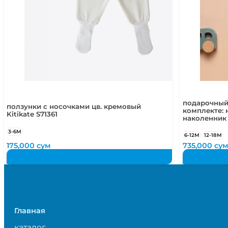
подарочный
ползунки с носочками цв. кремовый
комплекте: 
Kitikate S71361
наколенник
3-6М
6-12М
12-18М
175,000
сум
735,000
су
Главная
каталог