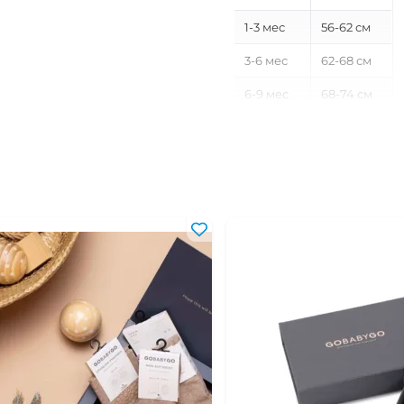
1-3 мес
56-62 см
3-6 мес
62-68 см
6-9 мес
68-74 см
9-12 мес
74-80 см
12-18 мес
80-86 см
18-24 мес
86-92 см
2-3 года
92-98 см
3-4 года
98-104 см
4-5 лет
104-110 см
5-6 лет
110-116 см