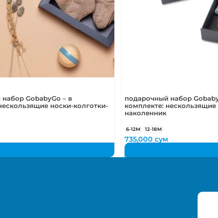
 набор GobabyGo – в
подарочный набор Gobaby
нескользящие носки-колготки-
комплекте: нескользящие 
наколенник
6-12М
12-18М
м
735,000
сум