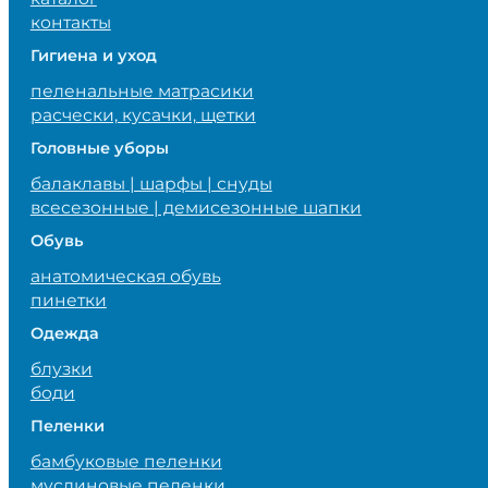
контакты
Гигиена и уход
пеленальные матрасики
расчески, кусачки, щетки
Головные уборы
балаклавы | шарфы | снуды
всесезонные | демисезонные шапки
Обувь
анатомическая обувь
пинетки
Одежда
блузки
боди
Пеленки
бамбуковые пеленки
муслиновые пеленки