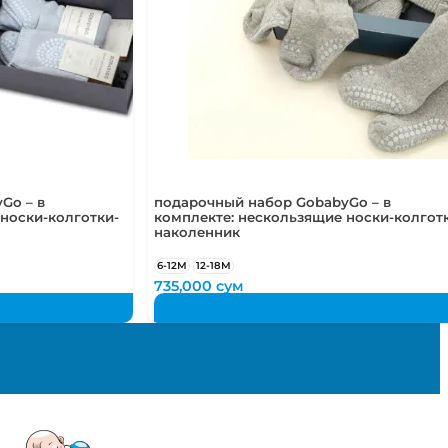
Go – в
подарочный набор GobabyGo – в
носки-колготки-
комплекте: нескользящие носки-колгот
наколенник
6-12М
12-18М
735,000
сум