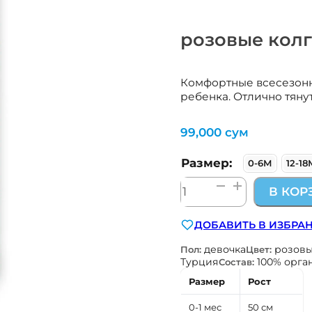
розовые колго
Комфортные всесезонн
ребенка. Отлично тяну
99,000
сум
Размер:
0-6М
12-18
Количество
В КОР
товара
розовые
ДОБАВИТЬ В ИЗБРА
колготки
Kitikate
девочка
розов
Пол:
Цвет:
Турция
100% орга
Состав:
Размер
Рост
0-1 мес
50 см