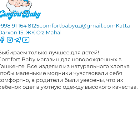
+998 91 164 8125
comfortbabyuz@gmail.com
Katta
Darxon 15, ЖК O'z Mahal
Следите за нами на Facebook
Следите за нами в Instagram
Следите за нами в Telegram
Следите за нами в YouTube
Выбираем только лучшее для детей!
Comfort Baby магазин для новорожденных в
Ташкенте. Все изделия из натурального хлопка
чтобы маленькие модники чувствовали себя
комфортно, а родители были уверены, что их
ребенок одет в уютную одежду высокого качества.