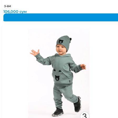
3-6М
106,000
сум