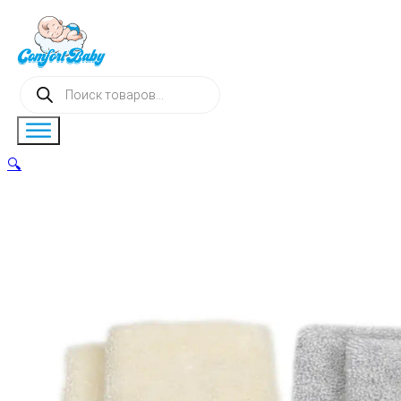
Поиск
товаров
🔍