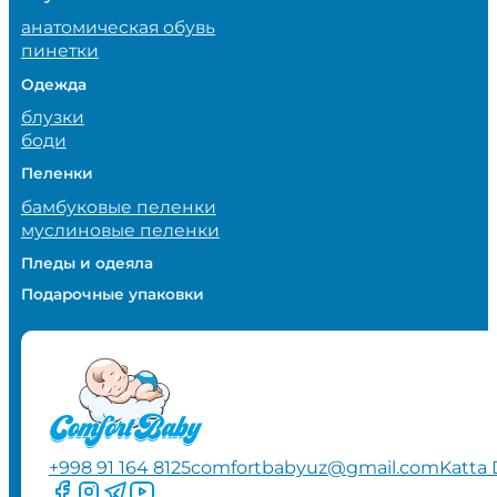
анатомическая обувь
пинетки
Одежда
блузки
боди
Пеленки
бамбуковые пеленки
муслиновые пеленки
Пледы и одеяла
Подарочные упаковки
+998 91 164 8125
comfortbabyuz@gmail.com
Katta 
Следите за нами на Facebook
Следите за нами в Instagram
Следите за нами в Telegram
Следите за нами в YouTube