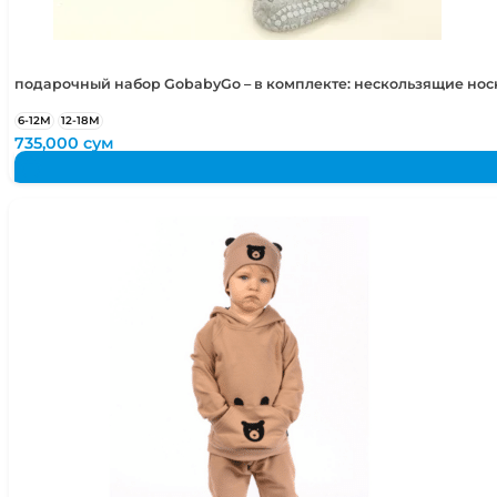
подарочный набор GobabyGo – в комплекте: нескользящие но
6-12М
12-18М
735,000
сум