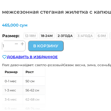
межсезонная стеганая жилетка с капюш
465,000
сум
Размер:
12-18М
18-24М
2-3ГОДА
3-4ГОДА
6-9М
Количество
В КОРЗИНУ
товара
межсезонная
ДОБАВИТЬ В ИЗБРАННОЕ
стеганая
жилетка
Пол:
девочка
Цвет:
светло-розовый
Сезон:
весна, зима, осень
Б
с
Размер
Рост
капюшоном
светло-
0-1 мес
50 см
розовая
Kitikate
1-3 мес
56-62 см
3-6 мес
62-68 см
6-9 мес
68-74 см