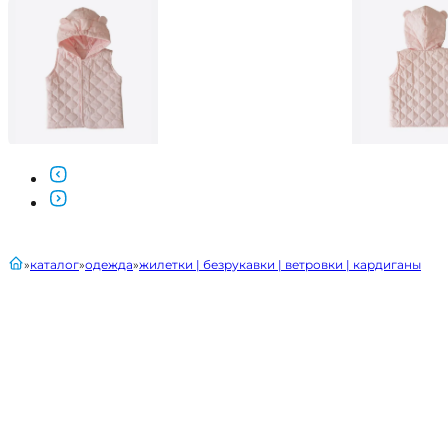
главная
каталог
одежда
жилетки | безрукавки | ветровки | кардиганы