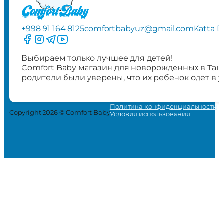
+998 91 164 8125
comfortbabyuz@gmail.com
Katta 
Следите за нами на Facebook
Следите за нами в Instagram
Следите за нами в Telegram
Следите за нами в YouTube
Выбираем только лучшее для детей!
Comfort Baby магазин для новорожденных в Та
родители были уверены, что их ребенок одет в
Политика конфиденциальности
Copyright 2026 © Comfort Baby
Условия использования