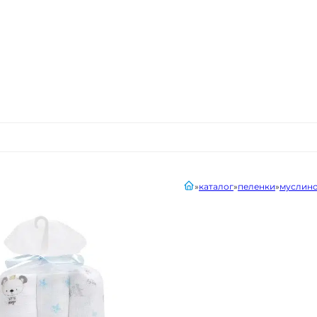
главная
каталог
пеленки
муслино