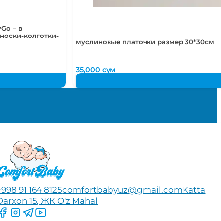
Go – в
носки-колготки-
муслиновые платочки размер 30*30см
35,000
сум
+998 91 164 8125
comfortbabyuz@gmail.com
Katta
Darxon 15, ЖК O'z Mahal
Следите за нами на Facebook
Следите за нами в Instagram
Следите за нами в Telegram
Следите за нами в YouTube