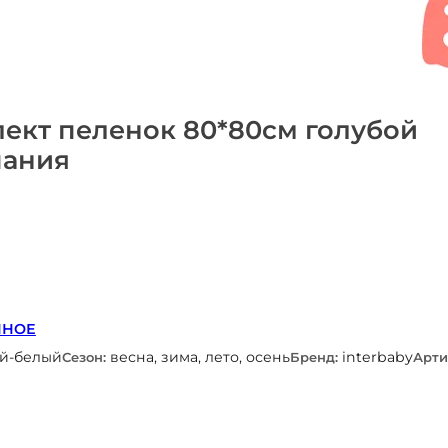
ект пеленок 80*80см голубой
пания
ННОЕ
ой-белый
весна, зима, лето, осень
interbaby
Сезон:
Бренд:
Арти