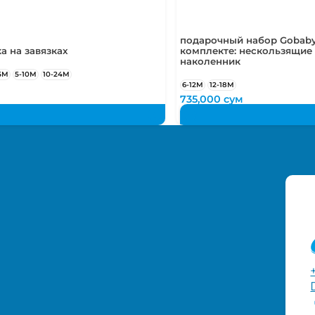
подарочный набор Gobaby
а на завязках
комплекте: нескользящие 
наколенник
5М
5-10М
10-24М
6-12М
12-18М
м
735,000
сум