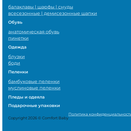
балаклавы | шарфы | снуды
всесезонные | демисезонные шапки
Обувь
анатомическая обувь
пинетки
Одежда
блузки
боди
Пеленки
бамбуковые пеленки
муслиновые пеленки
Пледы и одеяла
Подарочные упаковки
Политика конфиденциальност
Copyright 2026 © Comfort Baby