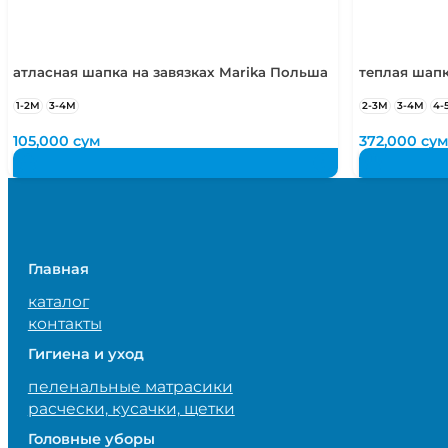
атласная шапка на завязках Marika Польша
теплая шапк
1-2М
3-4М
2-3М
3-4М
4-
105,000
сум
372,000
су
Главная
каталог
контакты
Гигиена и уход
пеленальные матрасики
расчески, кусачки, щетки
Головные уборы