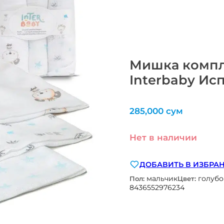
Мишка компл
Interbaby Ис
285,000
сум
Нет в наличии
ДОБАВИТЬ В ИЗБРА
мальчик
голуб
Пол:
Цвет:
8436552976234