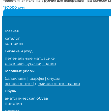
трикотажная пеленка в рубчик для новорожденных 100*90см LS
197,000
сум
Главная
каталог
контакты
Гигиена и уход
пеленальные матрасики
расчески, кусачки, щетки
Головные уборы
балаклавы | шарфы | снуды
всесезонные | демисезонные шапки
Обувь
анатомическая обувь
пинетки
Одежда