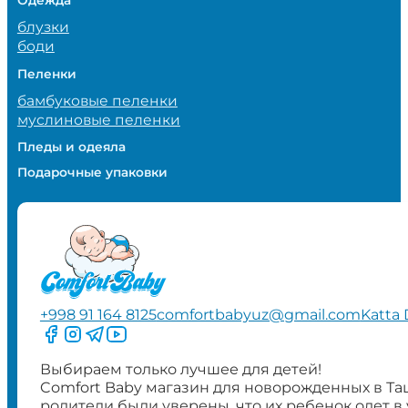
блузки
боди
Пеленки
бамбуковые пеленки
муслиновые пеленки
Пледы и одеяла
Подарочные упаковки
+998 91 164 8125
comfortbabyuz@gmail.com
Katta 
Следите за нами на Facebook
Следите за нами в Instagram
Следите за нами в Telegram
Следите за нами в YouTube
Выбираем только лучшее для детей!
Comfort Baby магазин для новорожденных в Та
родители были уверены, что их ребенок одет в