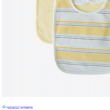
главная
каталог
одежда