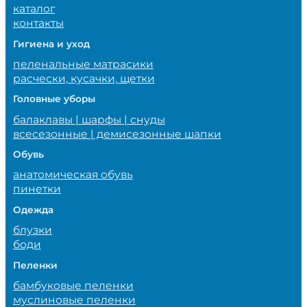
каталог
контакты
Гигиена и уход
пеленальные матрасики
расчески, кусачки, щетки
Головные уборы
балаклавы | шарфы | снуды
всесезонные | демисезонные шапки
Обувь
анатомическая обувь
пинетки
Одежда
блузки
боди
Пеленки
бамбуковые пеленки
муслиновые пеленки