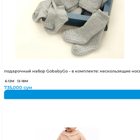
подарочный набор GobabyGo – в комплекте: нескользящие но
6-12М
12-18М
735,000
сум