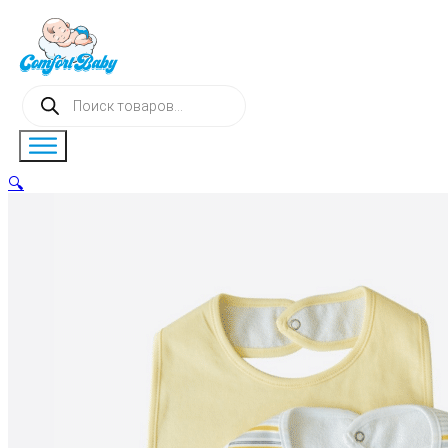
Поиск
товаров
🔍