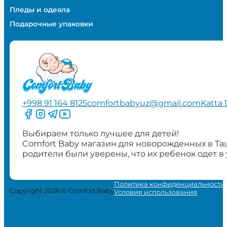
Пледы и одеяла
Подарочные упаковки
+998 91 164 8125
comfortbabyuz@gmail.com
Katta 
Следите за нами на Facebook
Следите за нами в Instagram
Следите за нами в Telegram
Следите за нами в YouTube
Выбираем только лучшее для детей!
Comfort Baby магазин для новорожденных в Та
родители были уверены, что их ребенок одет в
Политика конфиденциальности
Copyright 2026 © Comfort Baby
Условия использования