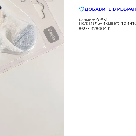
ДОБАВИТЬ В ИЗБРА
0-6М
Размер:
мальчик
принт
Пол:
Цвет:
8697137800492