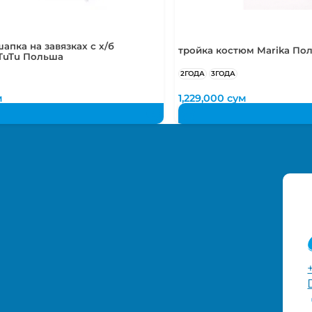
апка на завязках с х/б
тройка костюм Marika По
TuTu Польша
2ГОДА
3ГОДА
м
1,229,000
сум