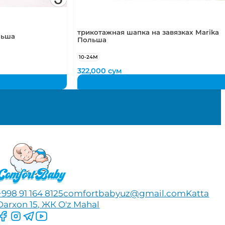
трикотажная шапка на завязках Marika
льша
Польша
10-24М
322,000
сум
+998 91 164 8125
comfortbabyuz@gmail.com
Katta
Darxon 15, ЖК O'z Mahal
Следите за нами на Facebook
Следите за нами в Instagram
Следите за нами в Telegram
Следите за нами в YouTube