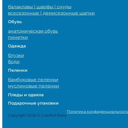
балаклавы | шарфы | снуды
всесезонные | демисезонные шапки
Обувь
анатомическая обувь
пинетки
Одежда
блузки
боди
Пеленки
бамбуковые пеленки
муслиновые пеленки
Пледы и одеяла
Подарочные упаковки
Политика конфиденциальност
Copyright 2026 © Comfort Baby