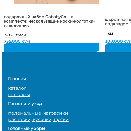
подарочный набор GobabyGo – в
шерстяная ш
комплекте: нескользящие носки-колготки-
подкладом 
наколенник
1-4М
6-12М
12-18М
735,000
сум
300,000
су
Главная
каталог
контакты
Гигиена и уход
пеленальные матрасики
расчески, кусачки, щетки
Головные уборы