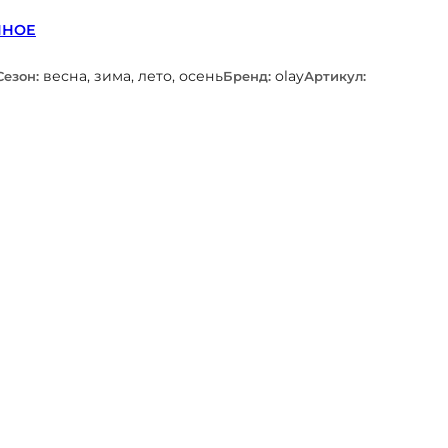
ННОЕ
весна, зима, лето, осень
olay
Сезон:
Бренд:
Артикул: