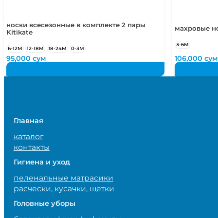
носки всесезонные в комплекте 2 пары
махровые но
Kitikate
3-6М
6-12М
12-18М
18-24М
0-3М
95,000
сум
106,000
сум
Главная
каталог
контакты
Гигиена и уход
пеленальные матрасики
расчески, кусачки, щетки
Головные уборы