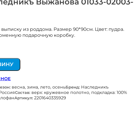
ледникъ Выжанова 01033-02003-
выписку из роддома. Размер 90*90см. Цвет: пудра.
ирменную подарочную коробку.
ЗИНУ
ННОЕ
весна, зима, лето, осень
Наследникъ
езон:
Бренд:
Россия
верх: кружевное полотно, подкладка: 100%
Состав:
ллофан
2201640335929
Артикул: