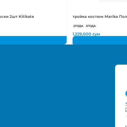
ски 2шт Kitikate
тройка костюм Marika По
2ГОДА
3ГОДА
1,229,000
сум