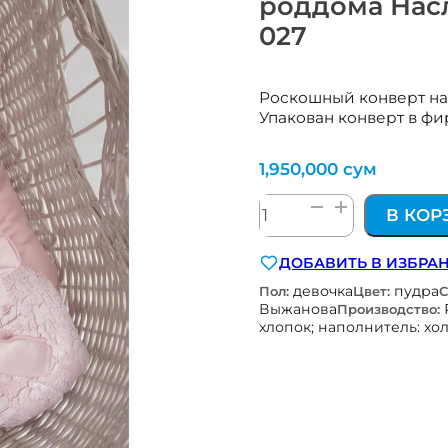
роддома Нас
027
Роскошный конверт на 
Упакован конверт в ф
1,950,000
сум
Количество
В КОР
товара
PERFETTO
ДОБАВИТЬ В ИЗБРА
роскошный
девочка
пудра
конверт
Пол:
Цвет:
С
Выжанова
Производство:
на
хлопок; наполнитель: хо
выписку
из
роддома
Наследникъ
Выжанова
01033-