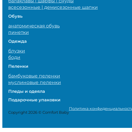
балаклавы | шарфы | снуды
всесезонные | демисезонные шапки
Обувь
анатомическая обувь
пинетки
Одежда
блузки
боди
Пеленки
бамбуковые пеленки
муслиновые пеленки
Пледы и одеяла
Подарочные упаковки
Политика конфиденциальност
Copyright 2026 © Comfort Baby