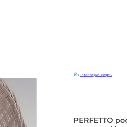
главная
каталог
конверты
PERFETTO ро