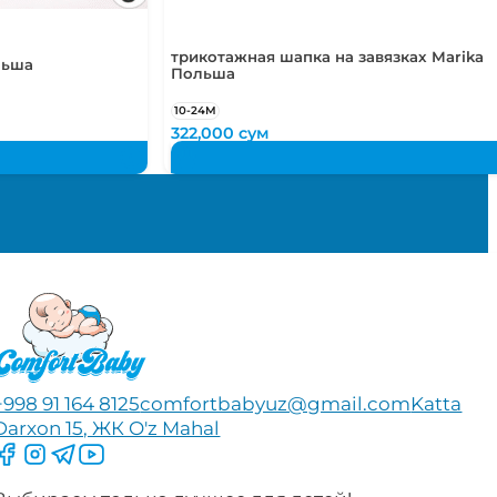
трикотажная шапка на завязках Marika
льша
Польша
10-24М
322,000
сум
+998 91 164 8125
comfortbabyuz@gmail.com
Katta
Darxon 15, ЖК O'z Mahal
Следите за нами на Facebook
Следите за нами в Instagram
Следите за нами в Telegram
Следите за нами в YouTube