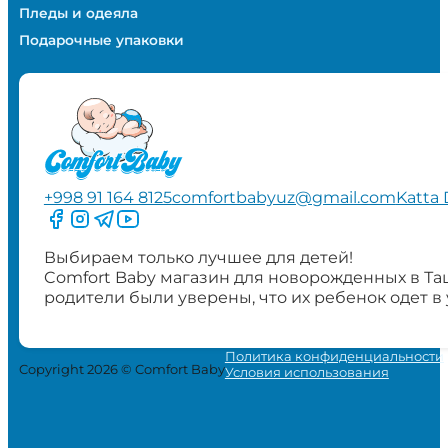
Пледы и одеяла
Подарочные упаковки
+998 91 164 8125
comfortbabyuz@gmail.com
Katta 
Следите за нами на Facebook
Следите за нами в Instagram
Следите за нами в Telegram
Следите за нами в YouTube
Выбираем только лучшее для детей!
Comfort Baby магазин для новорожденных в Та
родители были уверены, что их ребенок одет в
Политика конфиденциальности
Copyright 2026 © Comfort Baby
Условия использования