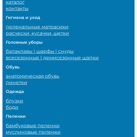
каталог
контакты
Гигиена и уход
пеленальные матрасики
расчески, кусачки, щетки
Головные уборы
балаклавы | шарфы | снуды
всесезонные | демисезонные шапки
Обувь
анатомическая обувь
пинетки
Одежда
блузки
боди
Пеленки
бамбуковые пеленки
муслиновые пеленки