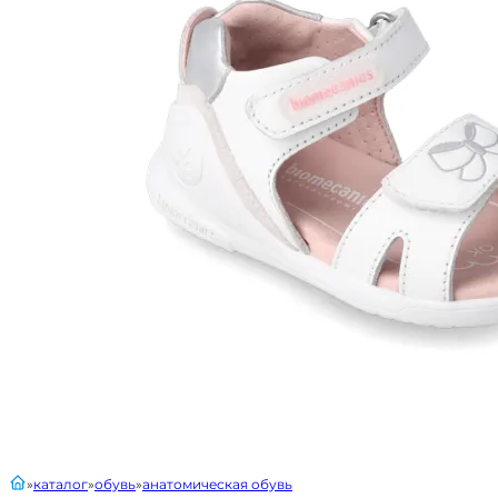
главная
каталог
обувь
анатомическая обувь