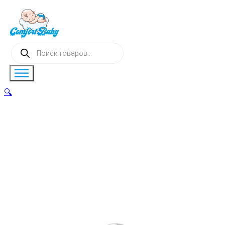
Поиск
товаров
🔍