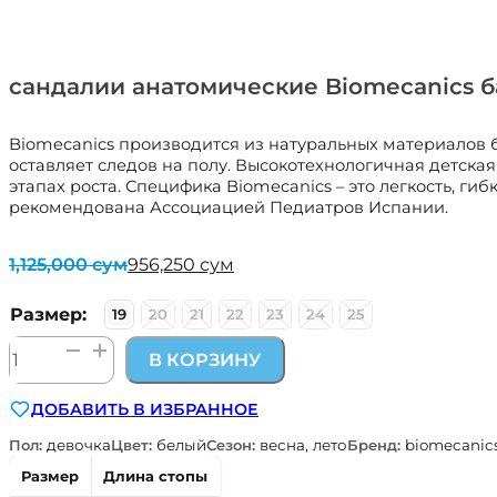
сандалии анатомические Biomecanics б
Biomecanics производится из натуральных материалов 
оставляет следов на полу. Высокотехнологичная детская
этапах роста. Специфика Biomecanics – это легкость, ги
рекомендована Ассоциацией Педиатров Испании.
1,125,000
сум
956,250
сум
Первоначальная
Текущая
цена
цена:
составляла
956,250 сум.
Размер:
19
20
21
22
23
24
25
1,125,000 сум.
Количество
В КОРЗИНУ
товара
сандалии
ДОБАВИТЬ В ИЗБРАННОЕ
анатомические
Biomecanics
Пол:
девочка
Цвет:
белый
Сезон:
весна, лето
Бренд:
biomecanic
бантик
Размер
Длина стопы