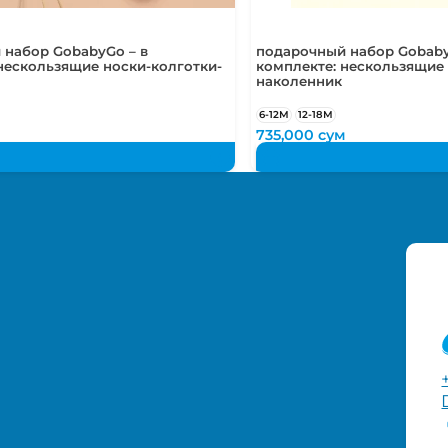
 набор GobabyGo – в
подарочный набор Gobaby
нескользящие носки-колготки-
комплекте: нескользящие 
наколенник
6-12М
12-18М
м
735,000
сум