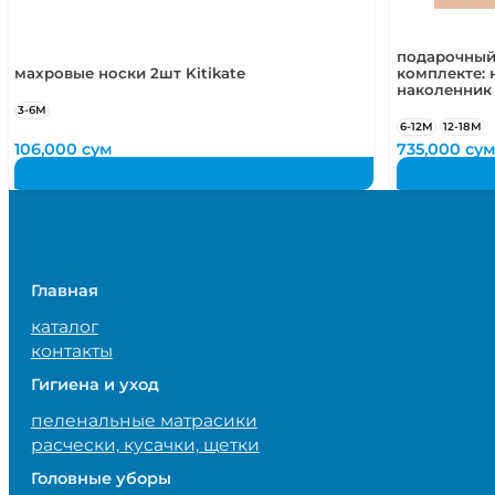
подарочный
махровые носки 2шт Kitikate
комплекте: 
наколенник
3-6М
6-12М
12-18М
106,000
сум
735,000
су
Главная
каталог
контакты
Гигиена и уход
пеленальные матрасики
расчески, кусачки, щетки
Головные уборы