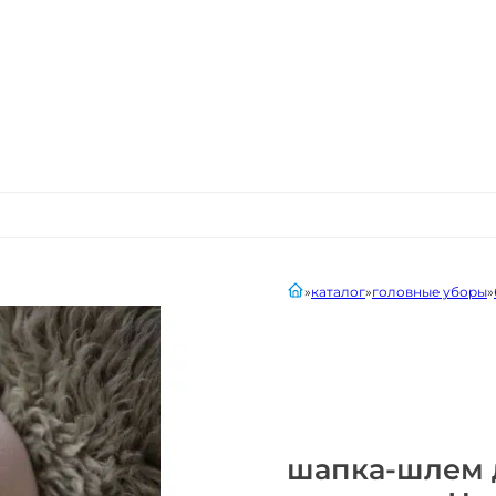
главная
каталог
головные уборы
шапка-шлем 