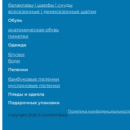
балаклавы | шарфы | снуды
всесезонные | демисезонные шапки
Обувь
анатомическая обувь
пинетки
Одежда
блузки
боди
Пеленки
бамбуковые пеленки
муслиновые пеленки
Пледы и одеяла
Подарочные упаковки
Политика конфиденциальност
Copyright 2026 © Comfort Baby