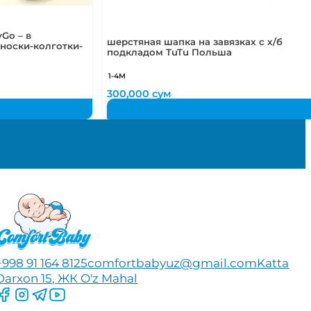
Go – в
шерстяная шапка на завязках с х/б
носки-колготки-
подкладом TuTu Польша
1-4М
300,000
сум
+998 91 164 8125
comfortbabyuz@gmail.com
Katta
Darxon 15, ЖК O'z Mahal
Следите за нами на Facebook
Следите за нами в Instagram
Следите за нами в Telegram
Следите за нами в YouTube