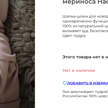
мериноса На
Шапка-шлем для новоро
одновременно функции 
100% из натуральной ш
вызывает зуд. Безопа
Цвет: пудра.
Этого товара нет в 
Нет в наличии
ДОБАВИТЬ В ИЗБРА
девочка
пудра
Пол:
Цвет:
С
Россия
100% шерс
Состав: