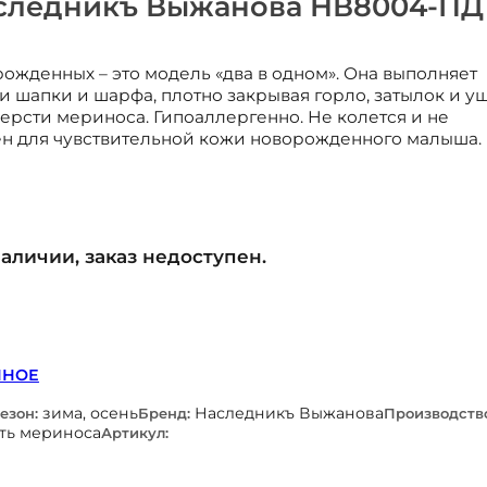
следникъ Выжанова НВ8004-ПД
жденных – это модель «два в одном». Она выполняет
шапки и шарфа, плотно закрывая горло, затылок и уш
ерсти мериноса. Гипоаллергенно. Не колется и не
сен для чувствительной кожи новорожденного малыша.
наличии, заказ недоступен.
ННОЕ
зима, осень
Наследникъ Выжанова
езон:
Бренд:
Производств
ть мериноса
Артикул: