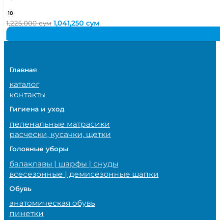
18
Первоначальная
Текущая
1,041,250
сум
1,225,000
сум
цена
цена:
составляла
1,041,250 сум.
1,225,000 сум.
Главная
каталог
контакты
Гигиена и уход
пеленальные матрасики
расчески, кусачки, щетки
Головные уборы
балаклавы | шарфы | снуды
всесезонные | демисезонные шапки
Обувь
анатомическая обувь
пинетки